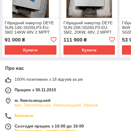
Гібридний інвертор DEYE
Гібридний інвертор DEYE
Гібр
SUN-14K-SG05LP3-EU-
SUN-20K-SG05LP3-EU-
8kW
SM2 14KW 48V 2 MPPT
SM2, 20KW, 48V, 2 MPPT
SG0
Wi-Fi 220/380V Трифазний
Wi-Fi 220/380V Трифазний
91 000
111 900
53 
₴
₴
Купити
Купити
Про нас
100% позитивних з 18 відгуків за рік
Працює з 30.11.2015
м. Хмельницький
вул. Тернопільська, Хмельницький, Україна
Контакти
Сьогодні працює з 10:00 до 16:00
Показати весь графік роботи