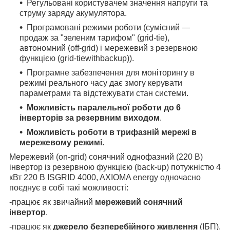
Регульовані користувачем значення напруги та
струму заряду акумулятора.
Програмовані режими роботи (сумісний —
продаж за "зеленим тарифом" (grid-tie),
автономний (off-grid) і мережевий з резервною
функцією (grid-tiewithbackup)).
Програмне забезпечення для моніторингу в
режимі реального часу дає змогу керувати
параметрами та відстежувати стан системи.
Можливість паралельної роботи до 6
інверторів за резервним виходом
.
Можливість роботи в трифазній мережі в
мережевому режимі.
Мережевий (on-grid) сонячний однофазний (220 В)
інвертор із резервною функцією (back-up) потужністю 4
кВт 220 В ISGRID 4000, AXIOMA energy одночасно
поєднує в собі такі можливості:
-працює як звичайний
мережевий сонячний
інвертор
.
-працює як
джерело безперебійного живлення
(ІБП).