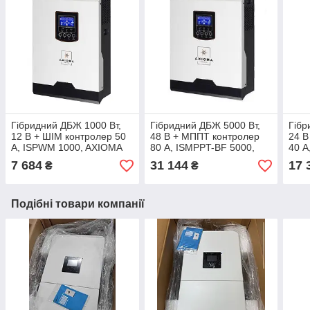
Гібридний ДБЖ 1000 Вт,
Гібридний ДБЖ 5000 Вт,
Гібр
12 В + ШІМ контролер 50
48 В + МППТ контролер
24 В
А, ІSPWM 1000, AXIOMA
80 А, ISMPPT-BF 5000,
40 А
energy
AXIOMA energy
AXI
7 684
31 144
17 
₴
₴
Подібні товари компанії