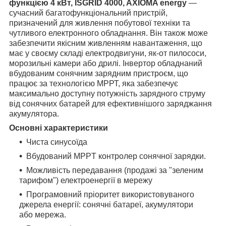
функцією 4 кВт, ISGRID 4000, AXIOMA energy
—
сучасний багатофункціональний пристрій,
призначений для живлення побутової техніки та
чутливого електронного обладнання. Він також може
забезпечити якісним живленням навантаження, що
має у своєму складі електродвигуни, як-от пилососи,
морозильні камери або дрилі. Інвертор обладнаний
вбудованим сонячним зарядним пристроєм, що
працює за технологією МРРТ, яка забезпечує
максимально доступну потужність зарядного струму
від сонячних батарей для ефективнішого заряджання
акумулятора.
Основні характеристики
Чиста синусоїда
Вбудований MPPT контролер сонячної зарядки.
Можливість передавання (продажі за "зеленим
тарифом") електроенергії в мережу
Програмовний пріоритет використовуваного
джерела енергії: сонячні батареї, акумулятори
або мережа.