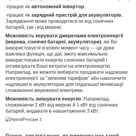
-працює як
автономний інвертор
.
-працює як
зарядний пристрій для акумуляторів
.
Заряджання може проводитися як від сонячних
батарей, так і від мережі.
Можливість керувати джерелами електроенергії
(мережа, сонячні батареї, акумулятори)
, які Ви
використовуєте в кожен момент часу — це дуже
важлива функція, що дає змогу максимально
використовувати енергію сонячних батарей і
оптимізувати Ваші витрати на електроенергію.
Наприклад, ви можете вибирати продавати надлишки
електроенергії за "зеленим тарифом" або накопичити
надлишки в акумуляторах для подальшої мінімізації
споживання мережевої електрики.
Можливість змішувати енергію
. Наприклад,
споживаючи 2 кВт від мережі й 1 кВт від сонячних
батарей, видавати в навантаження 3 кВт.
Панель для під'єднань до інвертора має такий