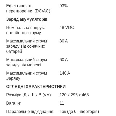
Ефективність
93%
перетворення (DC/АС)
Заряд акумуляторів
Номінальна напруга
48 VDC
постійного струму
Максимальний струм
80 A
заряду від сонячних
батарей
Максимальний струм
60 A
заряду від мережі
Максимальний струм
140 A
Заряду
ОГЛЯДНІ ХАРАКТЕРИСТИКИ
Розміри, Д x Ш x В (мм)
120 x 295 x 468
Вага, кг
11
Паралельне під'єднання
Так (до 6 інверторів)