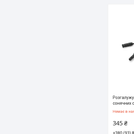
Розгалужу
сонячних 
Немає в на
345 ₴
+380 (93) 