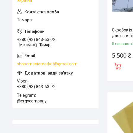
Україна
Тамара
Скребок із
для соняч
+380 (93) 843-63-72
В наявност
Менеджер Тамара
5 500 ₴
shopomaniamarket@gmail.com
Viber
+380 (93) 843-63-72
Telegram
@ergycompany