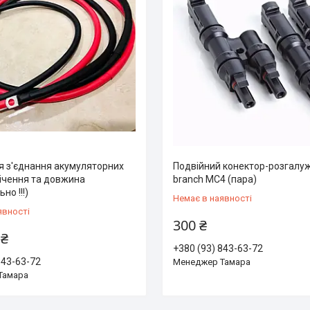
я з'єднання акумуляторних
Подвійний конектор-розгалуж
січення та довжина
branch MC4 (пара)
но !!!)
Немає в наявності
явності
300 ₴
 ₴
+380 (93) 843-63-72
843-63-72
Менеджер Тамара
Тамара