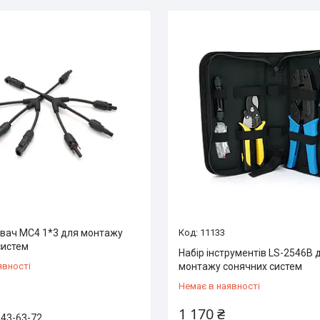
вач МС4 1*3 для монтажу
11133
систем
Набір інструментів LS-2546B 
явності
монтажу сонячних систем
Немає в наявності
1 170 ₴
843-63-72