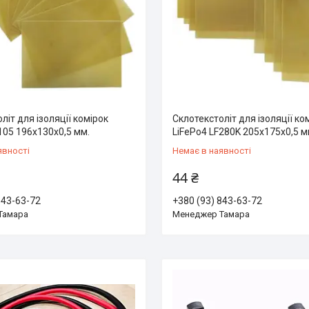
літ для ізоляції комірок
Склотекстоліт для ізоляції ко
105 196х130х0,5 мм.
LiFePo4 LF280K 205х175х0,5 м
явності
Немає в наявності
44 ₴
843-63-72
+380 (93) 843-63-72
Тамара
Менеджер Тамара