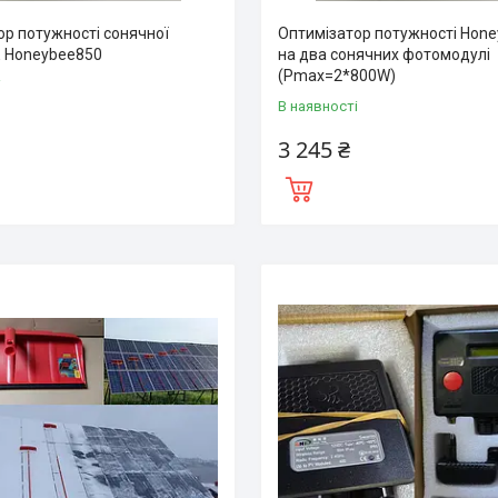
ор потужності сонячної
Оптимізатор потужності Hone
E Honeybee850
на два сонячних фотомодулі
(Pmax=2*800W)
і
В наявності
3 245 ₴