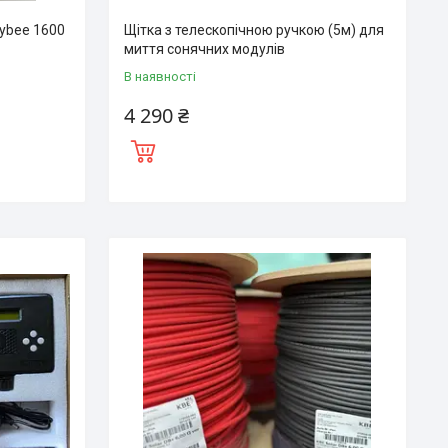
ybee 1600
Щітка з телескопічною ручкою (5м) для
миття сонячних модулів
В наявності
4 290 ₴