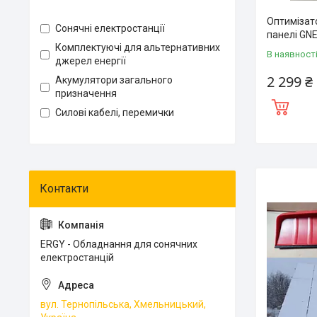
Оптимізат
Сонячні електростанції
панелі GN
Комплектуючі для альтернативних
В наявност
джерел енергії
2 299 ₴
Акумулятори загального
призначення
Силові кабелі, перемички
ERGY - Обладнання для сонячних
електростанцій
вул. Тернопільська, Хмельницький,