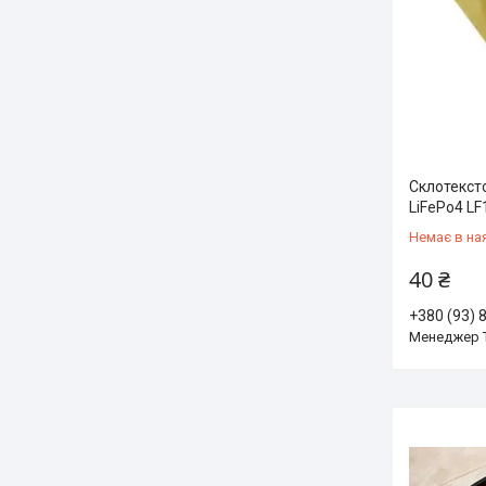
Склотексто
LiFePo4 LF
Немає в на
40 ₴
+380 (93) 
Менеджер 