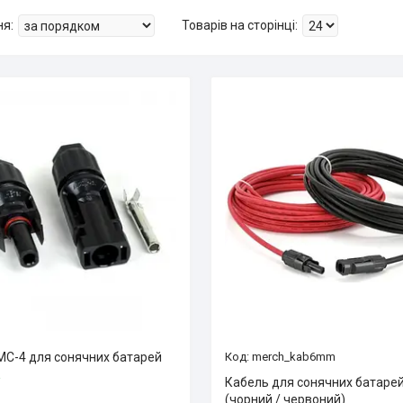
MC-4 для сонячних батарей
merch_kab6mm
і
Кабель для сонячних батарей
(чорний / червоний)