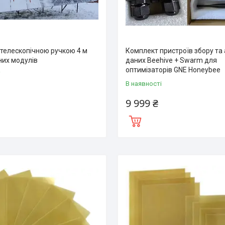
 телескопічною ручкою 4 м
Комплект пристроїв збору та 
них модулів
даних Beehive + Swarm для
оптимізаторів GNE Honeybee
і
В наявності
9 999 ₴