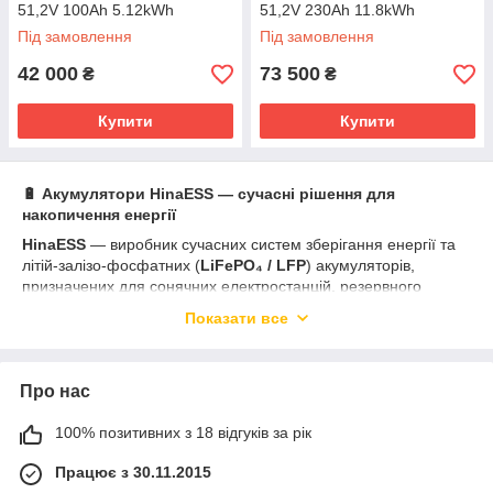
51,2V 100Ah 5.12kWh
51,2V 230Ah 11.8kWh
Ch=50A/Disch=100A
Під замовлення
Під замовлення
42 000
73 500
₴
₴
Купити
Купити
🔋 Акумулятори HinaESS — сучасні рішення для
накопичення енергії
HinaESS
— виробник сучасних систем зберігання енергії та
літій-залізо-фосфатних (
LiFePO₄ / LFP
) акумуляторів,
призначених для сонячних електростанцій, резервного
живлення та автономних енергосистем. Компанія
Показати все
спеціалізується на створенні безпечних, довговічних і
масштабованих рішень як для домашнього, так і для
комерційного використання.
Про нас
Акумулятори HinaESS відрізняються використанням
безпечної технології
LFP
, яка забезпечує високу термічну
100% позитивних з 18 відгуків за рік
стабільність, тривалий ресурс роботи та мінімальну
деградацію елементів навіть при інтенсивній експлуатації.
Працює з 30.11.2015
Більшість моделей підтримує
понад 6000 циклів роботи
,