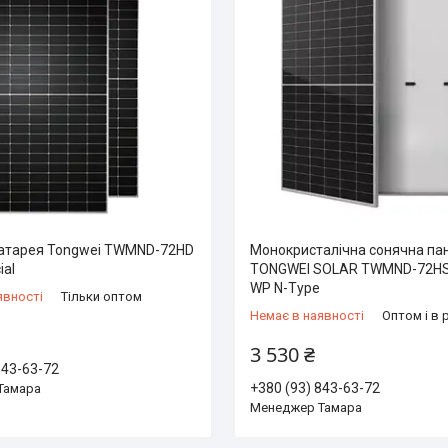
атарея Tongwei TWMND-72HD
Монокристалічна сонячна па
ial
TONGWEI SOLAR TWMND-72HS
WP N-Type
явності
Тільки оптом
Немає в наявності
Оптом і в 
3 530 ₴
843-63-72
+380 (93) 843-63-72
Тамара
Менеджер Тамара