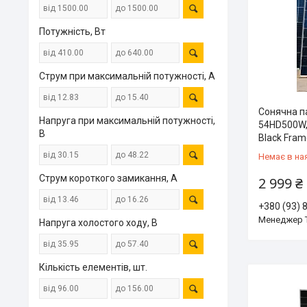
Потужність, Вт
Струм при максимальній потужності, А
Сонячна 
Напруга при максимальній потужності,
54HD500W, 
В
Black Fram
Немає в на
Струм короткого замикання, А
2 999 ₴
+380 (93) 
Менеджер 
Напруга холостого ходу, В
Кількість елементів, шт.