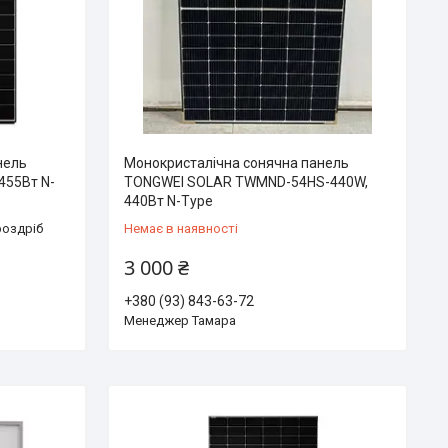
нель
Монокристалічна сонячна панель
455Вт N-
TONGWEI SOLAR TWMND-54HS-440W,
440Вт N-Type
роздріб
Немає в наявності
3 000 ₴
+380 (93) 843-63-72
Менеджер Тамара