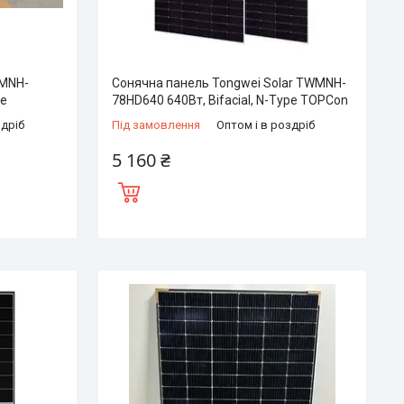
WMNH-
Сонячна панель Tongwei Solar TWMNH-
pe
78HD640 640Вт, Bifacial, N-Type TOPCon
здріб
Під замовлення
Оптом і в роздріб
5 160 ₴