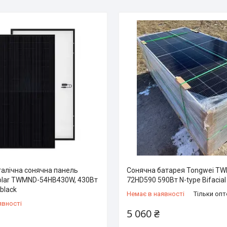
алічна сонячна панель
Сонячна батарея Tongwei T
olar TWMND-54HB430W, 430Вт
72HD590 590Вт N-type Bifacial
 black
Немає в наявності
Тільки оп
явності
5 060 ₴