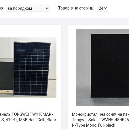
панель TONGWEI TW410MAP-
Монокристалічна сонячна па
S, 410Вт, MBB Half-Cell , Black
Tongwei Solar TWMNH-48HE45
N-Type Mono, Full-black