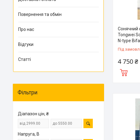
Повернення та обмін
Сонячний 
Про нас
Tongwei S
N-type Bifa
Відгуки
Під замовл
Статті
4 750 ₴
Фільтри
Діапазон цін, ₴
Напруга, В