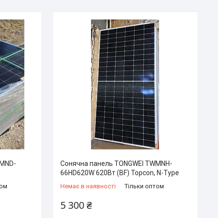
WMND-
Сонячна панель TONGWEI TWMNH-
66HD620W 620Вт (BF) Topcon, N-Type
том
Немає в наявності
Тільки оптом
5 300 ₴