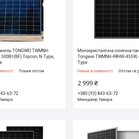
панель TONGWEI TWMNH-
Монокристалічна сонячна па
500Вт(BF) Topcon, N-Type,
Tongwei TWMNH-48HW-455W, 
e
Type
явності
Тільки оптом
Немає в наявності
Оптом і в 
2 999 ₴
843-63-72
+380 (93) 843-63-72
Тамара
Менеджер Тамара