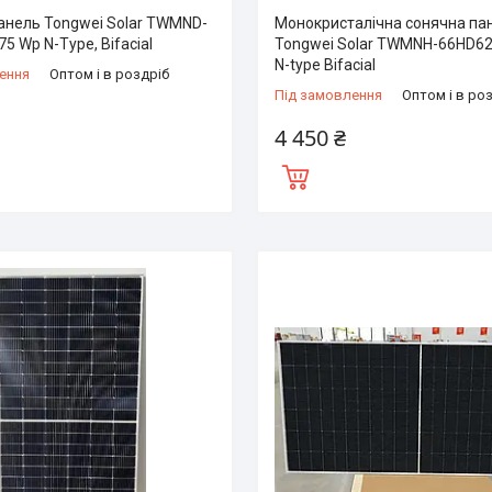
анель Tongwei Solar TWMND-
Монокристалічна сонячна па
5 Wp N-Type, Bifacial
Tongwei Solar TWMNH-66HD62
N-type Bifacial
ення
Оптом і в роздріб
Під замовлення
Оптом і в ро
4 450 ₴