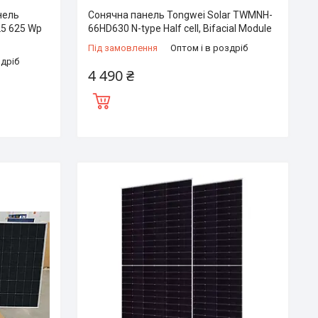
нель
Сонячна панель Tongwei Solar TWMNH-
5 625 Wp
66HD630 N-type Half cell, Bifacial Module
Під замовлення
Оптом і в роздріб
здріб
4 490 ₴