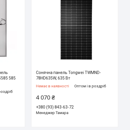
нель
Сонячна панель Tongwei TWMND-
585 585
78HD635W, 635 Вт
Немає в наявності
Оптом і в роздріб
роздріб
4 070 ₴
+380 (93) 843-63-72
Менеджер Тамара