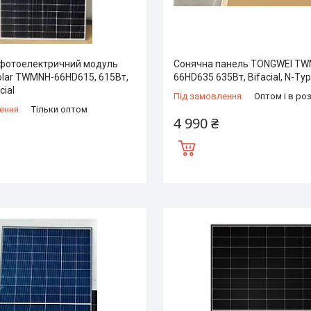
фотоелектричний модуль
Сонячна панель TONGWEI T
olar TWMNH-66HD615, 615Вт,
66HD635 635Вт, Bifacial, N-Ty
cial
Під замовлення
Оптом і в ро
ення
Тільки оптом
4 990 ₴