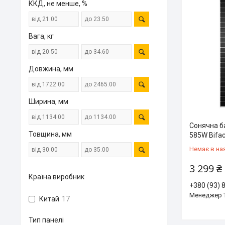
ККД, не менше, %
Вага, кг
Довжина, мм
Ширина, мм
Сонячна б
Товщина, мм
585W Bifac
Немає в на
3 299 ₴
Країна виробник
+380 (93) 
Менеджер 
Китай
17
Тип панелі