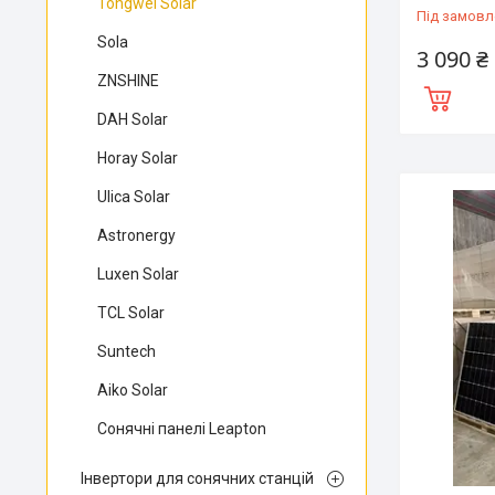
Tongwei Solar
Під замовл
Sola
3 090 ₴
ZNSHINE
DAH Solar
Horay Solar
Ulica Solar
Astronergy
Luxen Solar
TCL Solar
Suntech
Aiko Solar
Сонячні панелі Leapton
Інвертори для сонячних станцій