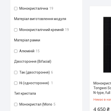
Монокристалічна
19
Матеріал виготовлення модуля
Монокристалічний кремній
19
Матеріал рамки
Алюміній
15
Двостороння (Bifacial)
Так (двостороння)
6
Ні (одностороння)
1
Монокрист
Tongwei S
N-type, full
Тип кристала
Немає в на
Монокристал (Mono
5
4 650 ₴