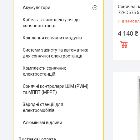
Сонячна п
Акумулятори
72HD575 57
Кабель та комплектуючі до
Під замовл
сонячної станції
4 140 ₴
Кріплення сонячних модулів
Системи захисту та автоматика
для сонячної електростанції
Комплекти сонячних
електростанцій
Сонячні контролери ШІМ (PWM)
та МППТ (MPPT)
Зарядні станції для
електромобілів
Алюмінієві відливи
Доставка і оплата