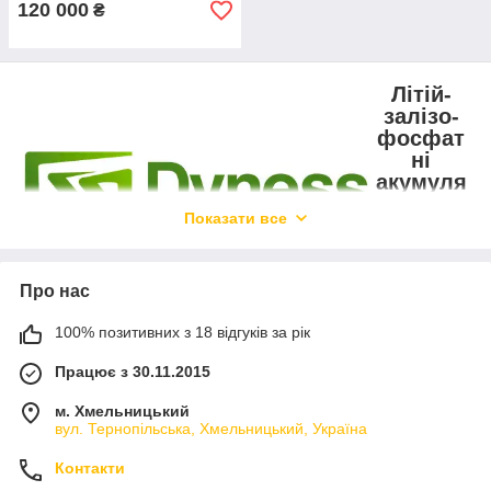
120 000
₴
Літій-
залізо-
фосфат
ні
акумуля
тори
Показати все
Dyness:
інноваці
ї та
надійніс
Про нас
ть
100% позитивних з 18 відгуків за рік
Працює з 30.11.2015
У світі, де потреба в ефективних та екологічно чистих
джерелах енергії зростає з кожним днем, літій-залізо-
м. Хмельницький
фосфатні (LiFePO4) акумулятори компанії Dyness посідають
вул. Тернопільська, Хмельницький, Україна
особливе місце на ринку. Ці акумулятори представляють
собою передове рішення для зберігання енергії, поєднуючи
Контакти
високу надійність, безпеку та довговічність, що робить їх