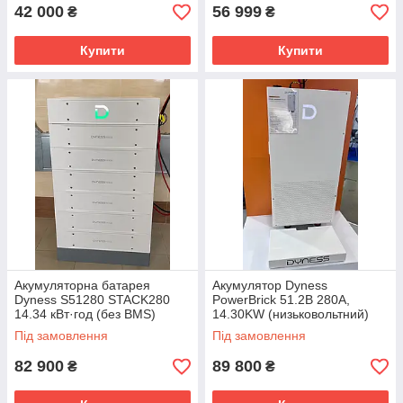
42 000
56 999
₴
₴
Купити
Купити
Акумуляторна батарея
Акумулятор Dyness
Dyness S51280 STACK280
PowerBrick 51.2В 280А,
14.34 кВт·год (без BMS)
14.30KW (низьковольтний)
Під замовлення
Під замовлення
82 900
89 800
₴
₴