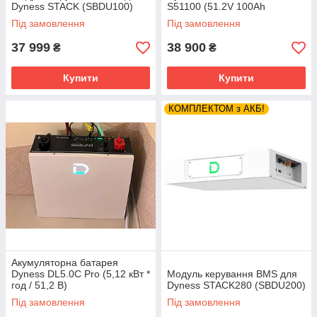
Dyness STACK (SBDU100)
S51100 (51.2V 100Ah
5.12kWh без BMS (S51100))
Під замовлення
Під замовлення
37 999
38 900
₴
₴
Купити
Купити
КОМПЛЕКТОМ з АКБ!
Акумуляторна батарея
Dyness DL5.0C Pro (5,12 кВт *
Модуль керування BMS для
год / 51,2 В)
Dyness STACK280 (SBDU200)
Під замовлення
Під замовлення