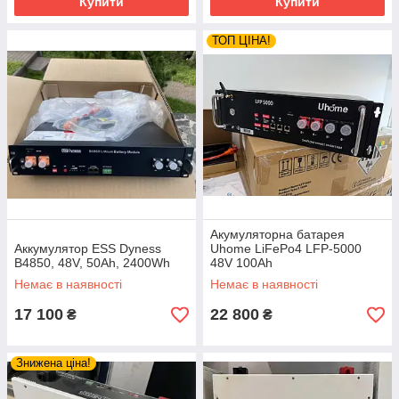
Купити
Купити
ТОП ЦІНА!
Акумуляторна батарея
Аккумулятор ESS Dyness
Uhome LiFePo4 LFP-5000
B4850, 48V, 50Ah, 2400Wh
48V 100Ah
Немає в наявності
Немає в наявності
17 100
22 800
₴
₴
Знижена ціна!