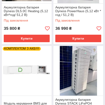
Акумуляторна батарея
Акумуляторна батарея
Dyness DL5.0C Heating (5,12
Dyness PowerHaus (5,12 кВт *
кВт*год/ 51,2 В)
год / 51,2 В)
Під замовлення
Під замовлення
35 800
36 990
₴
₴
Купити
Купити
КОМПЛЕКТОМ З АКБ!!!!
Акумуляторна батарея
Модуль керування BMS для
Dyness STACK LiFePO4