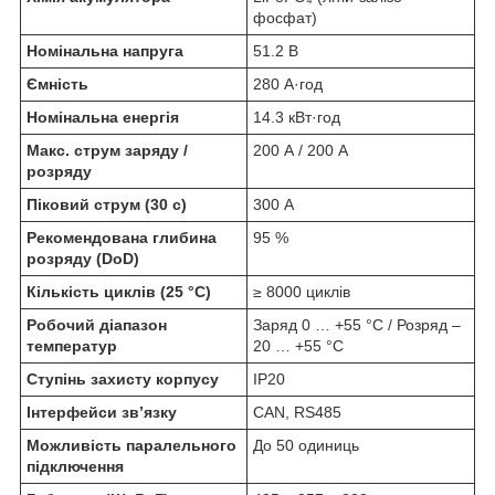
фосфат)
Номінальна напруга
51.2 В
Ємність
280 А·год
Номінальна енергія
14.3 кВт·год
Макс. струм заряду /
200 А / 200 А
розряду
Піковий струм (30 с)
300 А
Рекомендована глибина
95 %
розряду (DoD)
Кількість циклів (25 °C)
≥ 8000 циклів
Робочий діапазон
Заряд 0 … +55 °C / Розряд –
температур
20 … +55 °C
Ступінь захисту корпусу
IP20
Інтерфейси зв’язку
CAN, RS485
Можливість паралельного
До 50 одиниць
підключення