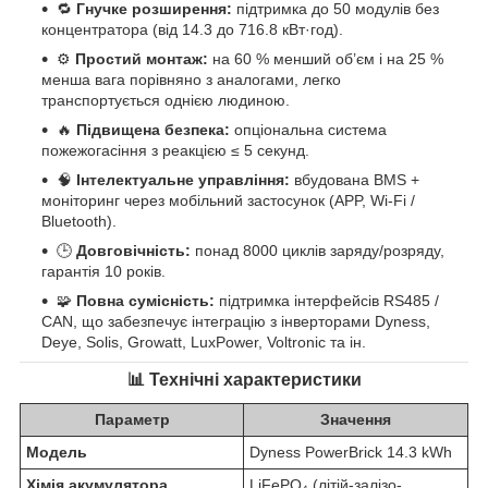
🔁
Гнучке розширення:
підтримка до 50 модулів без
концентратора (від 14.3 до 716.8 кВт·год).
⚙️
Простий монтаж:
на 60 % менший об’єм і на 25 %
менша вага порівняно з аналогами, легко
транспортується однією людиною.
🔥
Підвищена безпека:
опціональна система
пожежогасіння з реакцією ≤ 5 секунд.
🧠
Інтелектуальне управління:
вбудована BMS +
моніторинг через мобільний застосунок (APP, Wi-Fi /
Bluetooth).
🕒
Довговічність:
понад 8000 циклів заряду/розряду,
гарантія 10 років.
🧩
Повна сумісність:
підтримка інтерфейсів RS485 /
CAN, що забезпечує інтеграцію з інверторами Dyness,
Deye, Solis, Growatt, LuxPower, Voltronic та ін.
📊
Технічні характеристики
Параметр
Значення
Модель
Dyness PowerBrick 14.3 kWh
Хімія акумулятора
LiFePO₄ (літій-залізо-