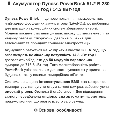
🔋
Акумулятор Dyness PowerBrick 51.2 В 280
А·год / 14.3 кВт·год
Dyness PowerBrick
— це нове покоління низьковольтних
літій-залізо-фосфатних акумуляторів (LiFePO₄), розроблених
для домашніх і комерційних систем зберігання енергії.
Модель поєднує стильний дизайн, високу щільність енергії та
надійну безпеку, створюючи ідеальне рішення для
автономних та гібридних сонячних електростанцій.
Акумулятор базується на
комірках ємністю 280 А·год
, що
забезпечують
номінальну потужність 14.3 кВт·год
і
дозволяють об’єднати
до 50 модулів паралельно
—
сумарно до 716.8 кВт·год. Така масштабованість робить
PowerBrick універсальним для застосування як у приватних
будинках, так і у великих комерційних об’єктах.
Система оснащена
інтелектуальною BMS
, яка контролює
температуру, напругу та струм кожної комірки, забезпечуючи
високий рівень безпеки
й стабільності. Для підвищення
захисту передбачена
опціональна автоматична система
пожежогасіння
, що реагує всього за 5 секунд.
⚙️
Основні особливості