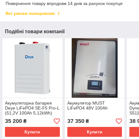
Повернення товару впродовж 14 днів за рахунок покупця
Всі умови повернення
Подібні товари компанії
Акумуляторна батарея
Акумулятор MUST
Акум
Deye LiFePO4 SE-F5 Pro-L
LiFePO4 48V 100Ah
Dyn
(51,2V 100Ah 5,12kWh)
S511
5.1
35 200
37 350
38 
₴
₴
(S51
Купити
Купити