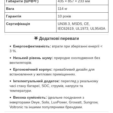
Габарити (Ш×В×Г)
435 × 857 × 233 мм
Вага
114 кг
Гарантія
10 років
Сертифікація
UN38.3, MSDS, CE,
IEC62619, UL1973, UL9540A
🌟
Додаткові переваги
Енергоефективність:
втрати при зберіганні енергії <
3 %.
Низький рівень шуму:
природне охолодження без
вентиляторів.
Ергономічний корпус:
привабливий дизайн для
встановлення у житлових приміщеннях.
Інтелектуальний додаток:
перегляд у реальному
часі стану батареї, SOC, струмів, напруги та
температури.
Висока сумісність:
ідеальне поєднання з
інверторами Deye, Solis, LuxPower, Growatt, Sungrow,
Voltronic та іншими популярними брендами.