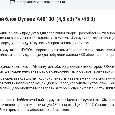
Інформація для замовлення
 блок Dyness A48100 (4,8 кВт*ч /48 В)
один із нових продуктів для зберігання енергії, розроблений та вир
ення різних типів обладнання та систем. Акумулятор характеризує
ів заряду-розряду та сучасним практичним дизайном.
акумулятор LiFePO4 з характеристиками безпеки та тривалим термі
ційно закінчену одиницю для побудови систем ESS зберігання енер
єдиний комплекс і CAN шину для обміну даними з інвертором. Обмін
у, де кожен елемент працює синхронно і змінює свої параметри з 
потужність і коефіцієнт корисної енергії, навантаження на систему
ги, такі як наприклад кондиціонер, насос, холодильні установки. Ко
 свинцево-кислотних батареях. А термін служби та кількість цикл
ечніших. Найбезпечніший акумулятор і ідеальна сумісність. Хімічни
теплового розгону перевищує 480 градусів. Це на 100% більше, ніж у
ційних приміщень з абсолютною безпекою.