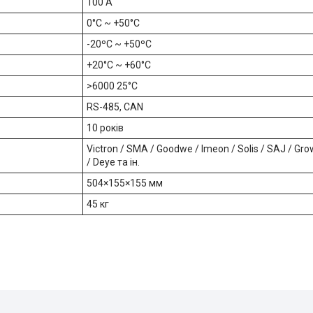
100 А
0°C ~ +50°C
-20ºC ~ +50ºC
+20°C ~ +60°C
>6000 25°С
RS-485, CAN
10 років
Victron / SMA / Goodwe / Imeon / Solis / SAJ / Gro
/ Deye та ін.
504×155×155 мм
45 кг