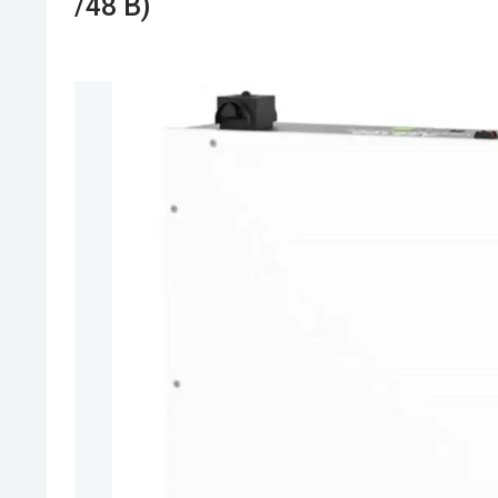
/48 В)