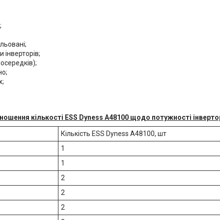
;
ельовані;
и інверторів;
 осередків);
но;
х;
ношення кількості ESS Dyness A48100 щодо потужності інверто
Кількість ESS Dyness A48100, шт
1
1
2
2
2