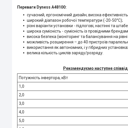
Переваги Dyness A48100:
сучасний, ергономічний дизайн; висока ефективність
широкий діапазон робочої температури (-20-50°С);
різні варіанти установки - підлогові, настінні та штаб
широка сумісність - сумісність із провідними брендам
висока безпека (моніторинг та балансування на рівні
можливість розширення – до 40 пристроїв паралель
використання як автономних, і у гібридних установка
велика кількість циклів заряду/розряду.
Рекомендуємо наступне співвід
Потужність інвертора, кВт
1,0
2,0
3,0
4,0
5,0