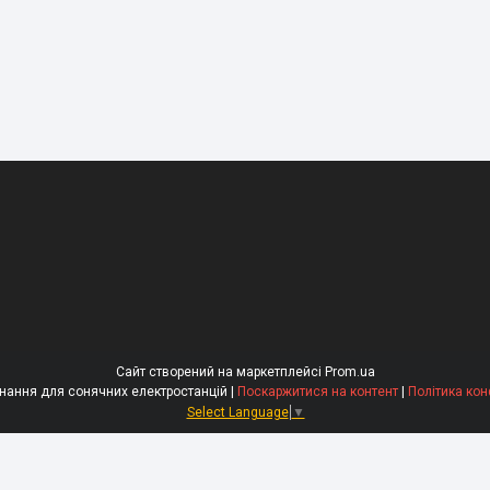
Сайт створений на маркетплейсі
Prom.ua
ERGY - Обладнання для сонячних електростанцій |
Поскаржитися на контент
|
Політика кон
Select Language
▼