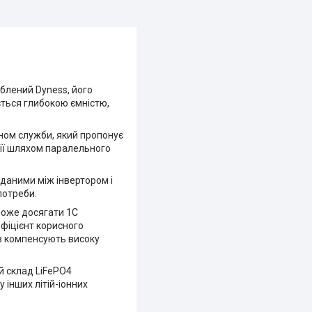
облений Dyness, його
ться глибокою ємністю,
ном служби, який пропонує
гії шляхом паралельного
 даними між інвертором і
потреби.
 може досягати 1С
ефіцієнт корисного
ів компенсують високу
й склад LiFePO4
 інших літій-іонних