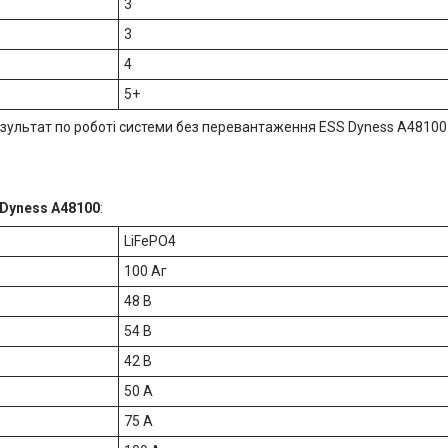
3
3
4
5+
езультат по роботі системи без перевантаження ESS Dyness A48100
 Dyness A48100
:
LiFePO4
100 Аг
48 В
54 В
42 В
50 А
75 А