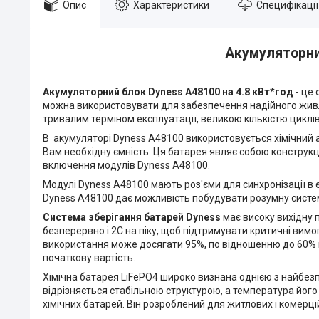
Опис
Характеристики
Специфікації
Акумуляторний
Акумуляторний блок Dyness A48100 на 4.8 кВт*год
- це 
можна використовувати для забезпечення надійного живл
тривалим терміном експлуатації, великою кількістю цикл
В акумуляторі Dyness A48100 використовується хімічний 
Вам необхідну ємність. Ця батарея являє собою конструк
включення модулів Dyness A48100.
Модулі Dyness A48100 мають роз'єми для синхронізації в 
Dyness A48100 дає можливість побудувати розумну систем
Система зберігання батарей Dyness
має високу вихідну 
безперервно і 2С на піку, щоб підтримувати критичні вимо
використання може досягати 95%, по відношенню до 60% в
початкову вартість.
Хімічна батарея LiFePO4 широко визнана однією з найбезп
відрізняється стабільною структурою, а температура його 
хімічних батарей. Він розроблений для житлових і комер