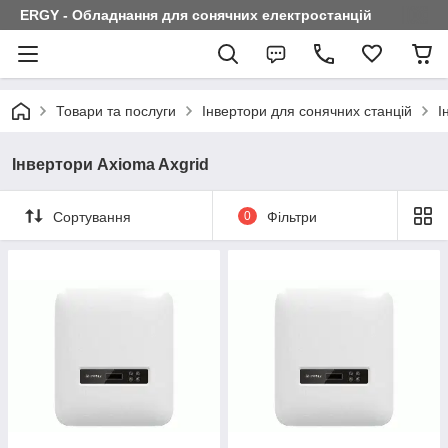
ERGY - Обладнання для сонячних електростанцій
Товари та послуги
Інвертори для сонячних станцій
І
Інвертори Axioma Axgrid
Сортування
0
Фільтри