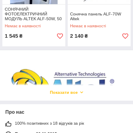
СОНЯЧНИЙ
ФОТОЕЛЕКТРИЧНИЙ
Сонячна панель ALF-70W
МОДУЛЬ ALTEK ALF-50W, 50
Altek
ВТ
Немає в наявності
Немає в наявності
1 545
2 140
₴
₴
Показати все
Про нас
Фотомодулі ALTEK являють собою вибір номер один серед
сонячних панелей на ринку відновлюваної енергії України.
100% позитивних з 18 відгуків за рік
Ця торгова марка стала синонімом надійності та