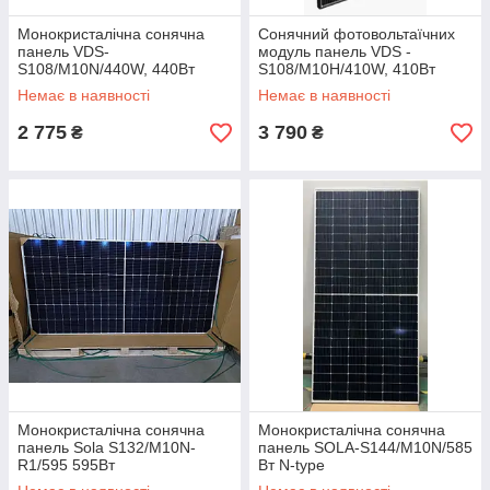
Монокристалічна сонячна
Сонячний фотовольтаїчних
панель VDS-
модуль панель VDS -
S108/M10N/440W, 440Вт
S108/M10H/410W, 410Вт
TOPCon
black frame
Немає в наявності
Немає в наявності
2 775
3 790
₴
₴
Монокристалічна сонячна
Монокристалічна сонячна
панель Sola S132/М10N-
панель SOLA-S144/M10N/585
R1/595 595Вт
Вт N-type