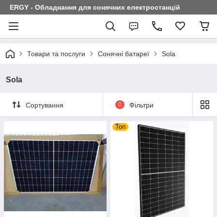
ERGY - Обладнання для сонячних електростанцій
Товари та послуги
Сонячні батареї
Sola
Sola
Сортування
0
Фільтри
Топ