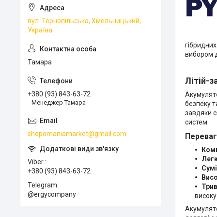
вул. Тернопільська, Хмельницький,
Україна
гібридних
вибором д
Тамара
Літій-з
+380 (93) 843-63-72
Акумулято
Менеджер Тамара
безпеку т
завдяки с
систем.
shopomaniamarket@gmail.com
Переваг
Комп
Легк
Viber
Сумі
+380 (93) 843-63-72
Висо
Telegram
Трив
@ergycompany
високу
Акумулято