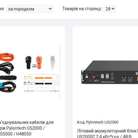
з'єднувальних кабелів для
Pylontech US2000
ів Pylontech US2000 /
Літієвий акумуляторний блок 
US5000 / H48050
US2000C 2,4 кВт*год / 48 В