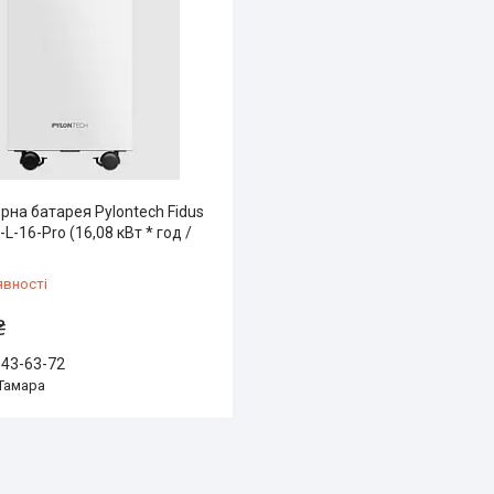
рна батарея Pylontech Fidus
-L-16-Pro (16,08 кВт * год /
явності
₴
843-63-72
Тамара