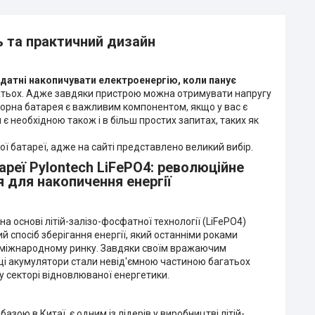
ь та практичний дизайн
 здатні накопичувати електроенергію, коли панує
гатьох. Адже завдяки пристрою можна отримувати напругу
торна батарея є важливим компонентом, якщо у вас є
є необхідною також і в більш простих запитах, таких як
ї батареї, адже на сайті представлено великий вибір.
реї Pylontech LiFePO4: революційне
 для накопичення енергії
на основі літій-залізо-фосфатної технології (LiFePO4)
спосіб зберігання енергії, який останніми роками
 міжнародному ринку. Завдяки своїм вражаючим
 ці акумулятори стали невід'ємною частиною багатьох
у секторі відновлюваної енергетики.
базою в Китаї, є одним із лідерів у виробництві літій-