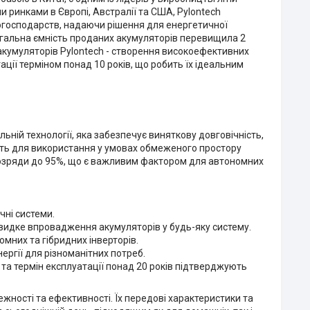
и ринками в Європі, Австралії та США, Pylontech
огосподарств, надаючи рішення для енергетичної
загальна ємність проданих акумуляторів перевищила 2
акумуляторів Pylontech - створення високоефективних
ації терміном понад 10 років, що робить їх ідеальним
льній технології, яка забезпечує виняткову довговічність,
дять для використання у умовах обмеженого простору
розряди до 95%, що є важливим фактором для автономних
чні системи.
видке впровадження акумуляторів у будь-яку систему.
мних та гібридних інверторів.
ергії для різноманітних потреб.
та термін експлуатації понад 20 років підтверджують
жності та ефективності. Їх передові характеристики та