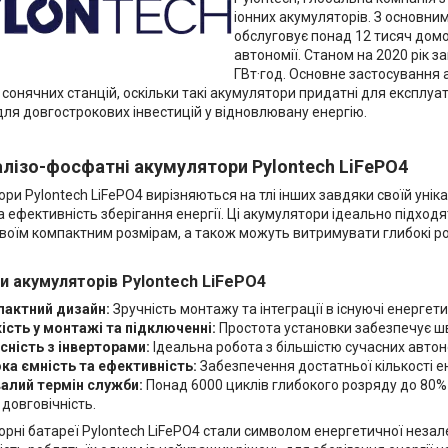
іонних акумуляторів. З основним
обслуговує понад 12 тисяч дом
автономії. Станом на 2020 рік 
ГВт·год. Основне застосування 
 сонячних станцій, оскільки такі акумулятори придатні для експлуат
ля довгострокових інвестицій у відновлювану енергію.
алізо-фосфатні акумулятори Pylontech LiFePO4
ри Pylontech LiFePO4 вирізняються на тлі інших завдяки своїй уніка
а ефективність зберігання енергії. Ці акумулятори ідеально підхо
воїм компактним розмірам, а також можуть витримувати глибокі 
и акумуляторів Pylontech LiFePO4
актний дизайн:
Зручність монтажу та інтеграції в існуючі енергети
ість у монтажі та підключенні:
Простота установки забезпечує ш
сність з інверторами:
Ідеальна робота з більшістю сучасних автоно
ка ємність та ефективність:
Забезпечення достатньої кількості ен
алий термін служби:
Понад 6000 циклів глибокого розряду до 80% 
 довговічність.
рні батареї Pylontech LiFePO4 стали символом енергетичної незале