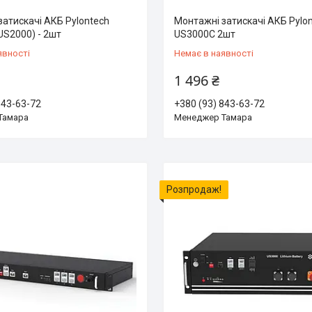
затискачі АКБ Pylontech
Монтажні затискачі АКБ Pylo
US2000) - 2шт
US3000С 2шт
явності
Немає в наявності
1 496 ₴
843-63-72
+380 (93) 843-63-72
Тамара
Менеджер Тамара
Розпродаж!