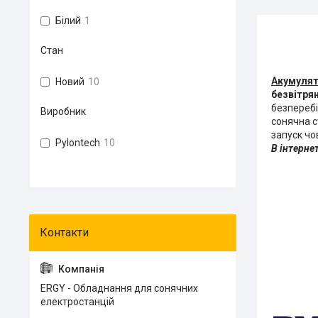
Білий
1
Стан
Акумулят
Новий
10
безвітря
безперебі
Виробник
сонячна с
запуск чо
Pylontech
10
В інтерне
ERGY - Обладнання для сонячних
електростанцій