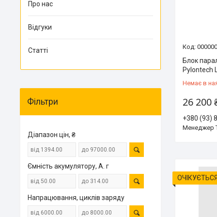
Про нас
Відгуки
00000
Статті
Блок пара
Pylontech 
Немає в на
26 200 
Фільтри
+380 (93) 
Менеджер 
Діапазон цін, ₴
Ємність акумулятору, А. г
ОЧІКУЄТЬСЯ
Напрацювання, циклів заряду