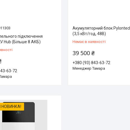
011303
Акумуляторний блок Pylonte
(3,5 кВт/год, 48В)
лельного підключення
LV Hub (Більше 8 АКБ)
Немає в наявності
явності
39 500 ₴
₴
+380 (93) 843-63-72
Менеджер Тамара
843-63-72
Тамара
 НОВИНКА!