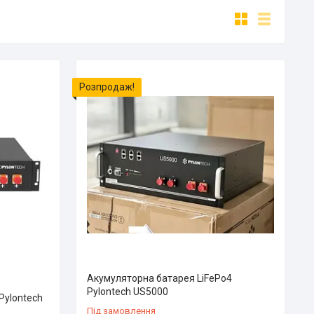
Розпродаж!
Акумуляторна батарея LiFePo4
Pylontech US5000
Pylontech
Під замовлення