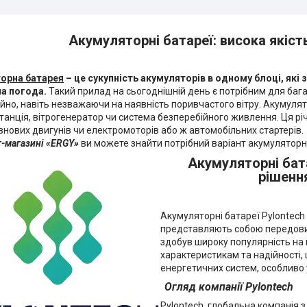
Акумуляторні батареї: висока якіст
орна батарея
– це сукупність акумуляторів в одному блоці, які
на погода.
Такий прилад на сьогоднішній день є потрібним для ба
йно, навіть незважаючи на наявність поривчастого вітру. Акумуля
танція, вітрогенератор чи система безперебійного живлення. Ця річ 
внових двигунів чи електромоторів або ж автомобільних стартерів.
т-магазині «ERGY»
ви можете знайти потрібний варіант акумуляторно
Акумуляторні бата
рішення
Акумуляторні батареї Pylontech 
представляють собою передовий 
здобув широку популярність на
характеристикам та надійності,
енергетичних систем, особливо 
Огляд компанії Pylontech
Pylontech, глобальна компанія з 