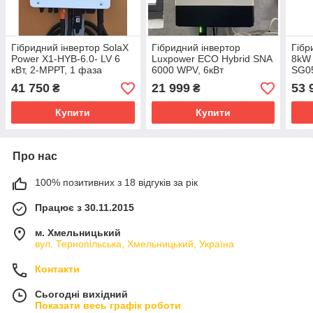
Гібридний інвертор SolaX
Гібридний інвертор
Гібр
Power X1-HYB-6.0- LV 6
Luxpower ECO Hybrid SNA
8kW
кВт, 2-МРРТ, 1 фаза
6000 WPV, 6кВт
SG0
41 750
21 999
53 
₴
₴
Купити
Купити
Про нас
100% позитивних з 18 відгуків за рік
Працює з 30.11.2015
м. Хмельницький
вул. Тернопільська, Хмельницький, Україна
Контакти
Сьогодні вихідний
Показати весь графік роботи