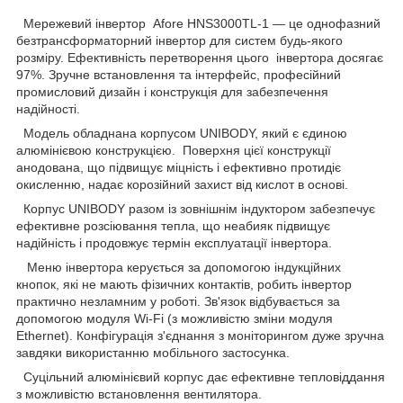
Мережевий інвертор Afore HNS3000TL-1 — це однофазний
безтрансформаторний інвертор для систем будь-якого
розміру. Ефективність перетворення цього інвертора досягає
97%. Зручне встановлення та інтерфейс, професійний
промисловий дизайн і конструкція для забезпечення
надійності.
Модель обладнана корпусом UNIBODY, який є єдиною
алюмінієвою конструкцією. Поверхня цієї конструкції
анодована, що підвищує міцність і ефективно протидіє
окисленню, надає корозійний захист від кислот в основі.
Корпус UNIBODY разом із зовнішнім індуктором забезпечує
ефективне розсіювання тепла, що неабияк підвищує
надійність і продовжує термін експлуатації інвертора.
Меню інвертора керується за допомогою індукційних
кнопок, які не мають фізичних контактів, робить інвертор
практично незламним у роботі. Зв'язок відбувається за
допомогою модуля Wi-Fi (з можливістю зміни модуля
Ethernet). Конфігурація з'єднання з моніторингом дуже зручна
завдяки використанню мобільного застосунка.
Суцільний алюмінієвий корпус дає ефективне тепловіддання
з можливістю встановлення вентилятора.