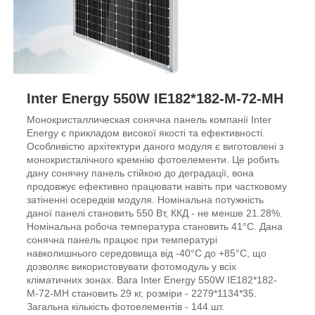
Inter Energy 550W IE182*182-M-72-MH
Монокристаллическая сонячна панель компанії Inter
Energy є прикладом високої якості та ефективності.
Особливістю архітектури даного модуля є виготовлені з
монокристалічного кремнію фотоелементи. Це робить
дану сонячну панель стійкою до деградації, вона
продовжує ефективно працювати навіть при частковому
затіненні осередків модуля. Номінальна потужність
даної панелі становить 550 Вт, ККД - не менше 21.28%.
Номінальна робоча температура становить 41°С. Дана
сонячна панель працює при температурі
навколишнього середовища від -40°С до +85°С, що
дозволяє використовувати фотомодуль у всіх
кліматичних зонах. Вага Inter Energy 550W IE182*182-
M-72-MH становить 29 кг, розміри - 2279*1134*35.
Загальна кількість фотоелементів - 144 шт.