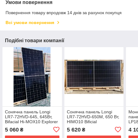
Умови повернення
Повернення товару впродовж 14 днів за рахунок покупця
Всі умови повернення
Подібні товари компанії
Сонячна панель Longi
Сонячна панель Longi
Моно
LR7-72HVD-645, 645Вт,
LR7-72HVD-650M, 650 Вт,
пане
Bifacial Hi-MOX10 Explorer
HIMO10 Bificial
LP1
590W
5 060
5 620
4 1
₴
₴
frame
glas