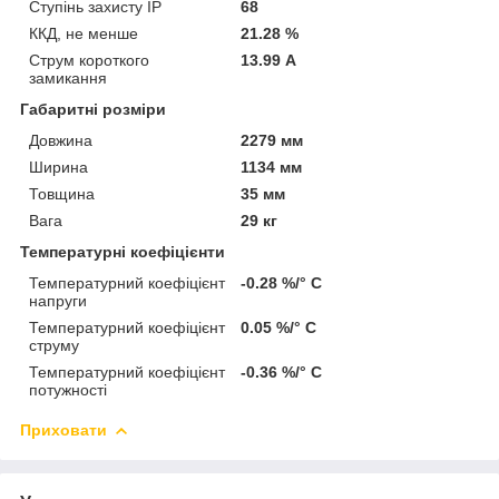
Ступінь захисту IP
68
ККД, не менше
21.28 %
Струм короткого
13.99 А
замикання
Габаритні розміри
Довжина
2279 мм
Ширина
1134 мм
Товщина
35 мм
Вага
29 кг
Температурні коефіцієнти
Температурний коефіцієнт
-0.28 %/° С
напруги
Температурний коефіцієнт
0.05 %/° С
струму
Температурний коефіцієнт
-0.36 %/° С
потужності
Приховати