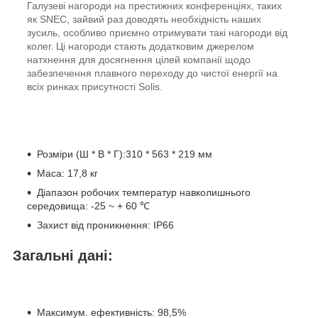
Галузеві нагороди на престижних конференціях, таких
як SNEC, зайвий раз доводять необхідність наших
зусиль, особливо приємно отримувати такі нагороди від
колег. Ці нагороди стають додатковим джерелом
натхнення для досягнення цілей компанії щодо
забезпечення плавного переходу до чистої енергії на
всіх ринках присутності Solis.
Розміри (Ш * В * Г):310 * 563 * 219 мм
Маса: 17,8 кг
Діапазон робочих температур навколишнього
середовища: -25 ~ + 60 ℃
Захист від проникнення: IP66
Загальні дані:
Максимум. ефективність: 98,5%