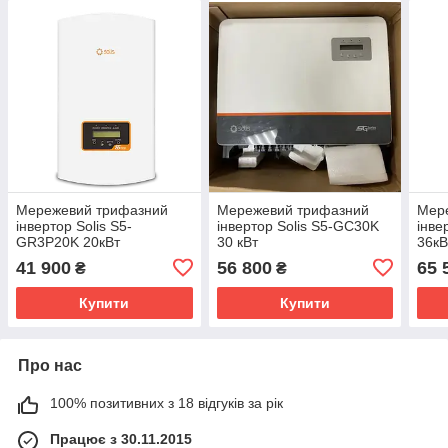
Мережевий трифазний
Мережевий трифазний
Мер
інвертор Solis S5-
інвертор Solis S5-GC30K
інве
GR3P20K 20кВт
30 кВт
36кВ
41 900
56 800
65 
₴
₴
Купити
Купити
Про нас
100% позитивних з 18 відгуків за рік
Працює з 30.11.2015