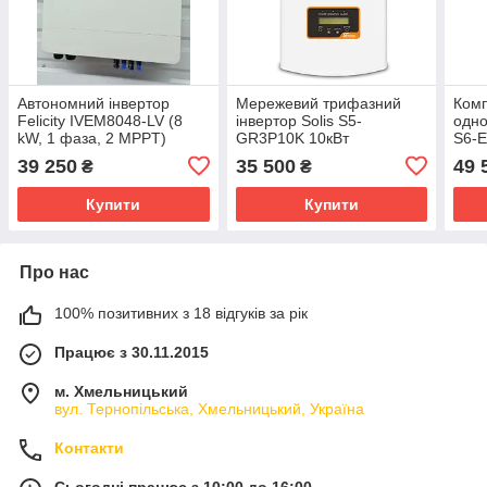
Автономний інвертор
Мережевий трифазний
Комп
Felicity IVEM8048-LV (8
інвертор Solis S5-
одно
kW, 1 фаза, 2 MPPT)
GR3P10K 10кВт
S6-E
5кВт
39 250
35 500
49 
₴
₴
кВт 
Купити
Купити
Про нас
100% позитивних з 18 відгуків за рік
Працює з 30.11.2015
м. Хмельницький
вул. Тернопільська, Хмельницький, Україна
Контакти
Сьогодні працює з 10:00 до 16:00