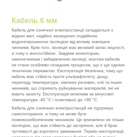
Кабель 6 мм
Кабель для сонячної електростанції складається з
мідних жил, надійно захищених подвійною
водонепроникною ізоляцією від впливу зовнішніх
чинників. Крім того, ізоляція має великий запас міцності,
а тому є зносостійкою. Завдяки конекторам,
наконечникам і забарвленню ізоляції, монтаж кабелів
не стане особливо складним процесом, що є ще однією
технічною перевагою. Експлуатація безпечна, тому що
кабель має стійкість проти ультрафіолету, дощу,
перепаду температури, хімічних речовин, олії та інших
чинників, що сприяють руйнуванню матеріалів, які не
мають захисту. Експлуатація можлива за мінусової
температури -40 °C і позитивної до +90 °C.
Кабель для сонячних електростанцій не підтримує
самопогорання, а тому не може бути
пожежонебезпечним чинником. Це зумовлено не тільки
ізоляцією, що має стійкість до загоряння, але й брак
чутливості до короткого замикання. Термін експлуатації,
незалежно від умов усередині будівлі або на вулиці,