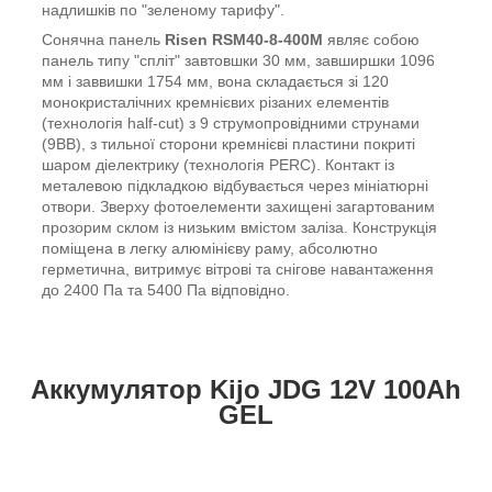
надлишків по "зеленому тарифу".
Сонячна панель
Risen RSM40-8-400M
являє собою
панель типу "спліт" завтовшки 30 мм, завширшки 1096
мм і заввишки 1754 мм, вона складається зі 120
монокристалічних кремнієвих різаних елементів
(технологія half-cut) з 9 струмопровідними струнами
(9BB), з тильної сторони кремнієві пластини покриті
шаром діелектрику (технологія PERC). Контакт із
металевою підкладкою відбувається через мініатюрні
отвори. Зверху фотоелементи захищені загартованим
прозорим склом із низьким вмістом заліза. Конструкція
поміщена в легку алюмінієву раму, абсолютно
герметична, витримує вітрові та снігове навантаження
до 2400 Па та 5400 Па відповідно.
Аккумулятор Kijo JDG 12V 100Ah
GEL