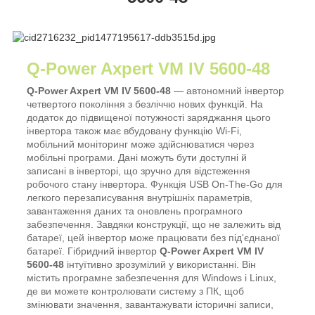
Q-Power Axpert VM IV 5600-48
Q-Power Axpert VM IV 5600-48
— автономний інвертор
четвертого покоління з безліччю нових функцій. На
додаток до підвищеної потужності заряджання цього
інвертора також має вбудовану функцію Wi-Fi,
мобільний моніторинг може здійснюватися через
мобільні програми. Дані можуть бути доступні й
записані в інверторі, що зручно для відстеження
робочого стану інвертора. Функція USB On-The-Go для
легкого перезаписування внутрішніх параметрів,
завантаження даних та оновлень програмного
забезпечення. Завдяки конструкції, що не залежить від
батареї, цей інвертор може працювати без під'єднаної
батареї. Гібридний інвертор
Q-Power Axpert VM IV
5600-48
інтуїтивно зрозумілий у використанні. Він
містить програмне забезпечення для Windows і Linux,
де ви можете контролювати систему з ПК, щоб
змінювати значення, завантажувати історичні записи,