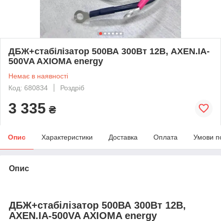
ДБЖ+стабілізатор 500ВА 300Вт 12В, AXEN.IA-
500VA AXIOMA energy
Немає в наявності
Код: 680834
Роздріб
3 335
₴
Опис
Характеристики
Доставка
Оплата
Умови п
Опис
ДБЖ+стабілізатор 500ВА 300Вт 12В,
AXEN.IA-500VA AXIOMA energy