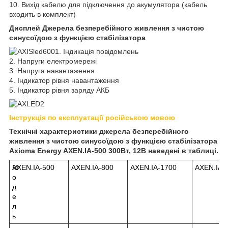
10. Вихід кабелю для підключення до акумулятора (кабель
входить в комплект)
Дисплей Джерела безперебійного живлення з чистою
синусоїдою з функцією стабілізатора
1. Індикація повідомлень
2. Напруги електромережі
3. Напруга навантаження
4. Індикатор рівня навантаження
5. Індикатор рівня заряду АКБ
Інструкція по експлуатації російською мовою
Технічні характеристики джерела
безперебійного
живлення з чистою синусоїдою з функцією стабілізатора
Axioma Energy
AXEN.IA-500 300Вт, 12В наведені в таблиці.
М
AXEN.IA-500
AXEN.IA-800
AXEN.IA-1700
AXEN.IA-
о
д
е
л
ь