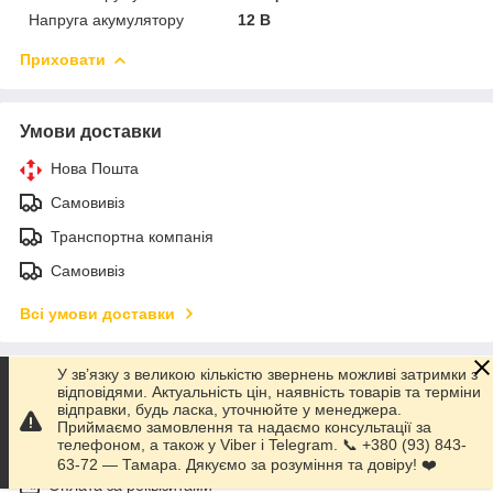
Напруга акумулятору
12 В
Приховати
Умови доставки
Нова Пошта
Самовивіз
Транспортна компанія
Самовивіз
Всі умови доставки
У зв’язку з великою кількістю звернень можливі затримки з
Умови оплати
відповідями. Актуальність цін, наявність товарів та терміни
відправки, будь ласка, уточнюйте у менеджера.
Післяплата
Приймаємо замовлення та надаємо консультації за
телефоном, а також у Viber і Telegram. 📞 +380 (93) 843-
Готівкою
63-72 — Тамара. Дякуємо за розуміння та довіру! ❤️
Оплата за реквізитами