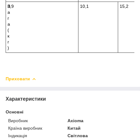
В
3,9
10,1
15,2
а
г
а
(
к
г
)
Приховати
Характеристики
Основні
Виробник
Axioma
Країна виробник
Китай
Індикація
Світлова