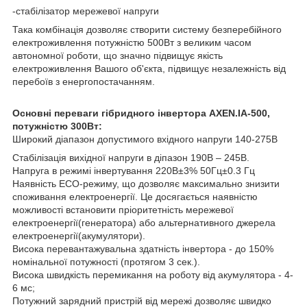
-стабілізатор мережевої напруги
Така комбінація дозволяє створити систему безперебійного
електроживлення потужністю 500Вт з великим часом
автономної роботи, що значно підвищує якість
електроживлення Вашого об'єкта, підвищує незалежність від
перебоїв з енергопостачанням.
Основні переваги гібридного інвертора AXEN.IA-500,
потужністю 300Вт:
Широкий діапазон допустимого вхідного напруги 140-275В
Стабілізація вихідної напруги в діпазон 190В – 245В.
Напруга в режимі інвертування 220В±3% 50Гц±0.3 Гц
Наявність ECO-режиму, що дозволяє максимально знизити
споживання електроенергії. Це досягається наявністю
можливості встановити пріоритетність мережевої
електроенергії(генератора) або альтернативного джерела
електроенергії(акумулятори).
Висока перевантажувальна здатність інвертора - до 150%
номінальної потужності (протягом 3 сек.).
Висока швидкість перемикання на роботу від акумулятора - 4-
6 мс;
Потужний зарядний пристрій від мережі дозволяє швидко