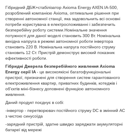
Гібридний ДБЖ+стабілізатор Axioma Energy AXEN.IA-500,
розроблений компанією Axioma, оптимальне рішення при
створенні автономної станції, яка задовольнить всі основні
потреби користувача в електроспоживанні і забезпечить
безперебійну роботу системи.Номінальне значення
потужності для даної моделі становить 300 Вт. Номінальна
вихідна напруга в режимі автономної роботи інвертора
становить 220 В. Номінальна напруга постійного струму
становить 12 Ст. Пристрій демонструє високий показник
ефективності роботи.
Гібридні Джерела безперебійного живлення Axioma
Energy серії IA
- це високоякісні багатофункціональні
пристрої, призначені для створення систем гарантованого
електроживлення квартир, приватних будинків, котеджів і
об'єктів міні-бізнесу доповнені функцією автономного
живлення.
Даний продукт поєднує в собі:
-інвертор - перетворювач постійного струму DC в змінний AC
з чистою синусоїда
-зарядний пристрій, здатне швидко заряджати акумуляторні
батареї від мережі