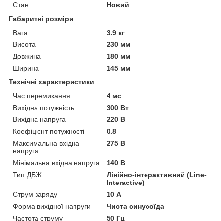
Стан
Новий
Габаритні розміри
Вага
3.9 кг
Висота
230 мм
Довжина
180 мм
Ширина
145 мм
Технічні характеристики
Час перемикання
4 мс
Вихідна потужність
300 Вт
Вихідна напруга
220 В
Коефіцієнт потужності
0.8
Максимальна вхідна
275 В
напруга
Мінімальна вхідна напруга
140 В
Тип ДБЖ
Лінійно-інтерактивний (Line-
Interactive)
Струм заряду
10 А
Форма вихідної напруги
Чиста синусоїда
Частота струму
50 Гц