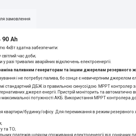
для замовлення
 90 Ah
стю 4кВт здатна забезпечити:
світлий час доби;
 у разі тривалих аварійних відключень електроенергії.
 заміна паливним генераторам та іншим джерелам резервного 
ування і не потребує палива, бо сонце є невичерпним джерелом ел
емі стандартний ДБЖ із правильною синусоїдою. МРРТ контролер 
ернативних джерел енергії. Пристрій моніторить та автоматично 
для максимальної потужності АКБ. Використання МРРТ контролера 
я квартири/будинку/офісу. Для перемикання в режим резервного 
;
у та ТО;
ьних платежів шляхом споживання електроенергії від сонячних па