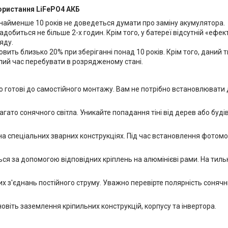
користання LiFePO4 АКБ
онайменше 10 років не доведеться думати про заміну акумулятора.
обиться не більше 2-х годин. Крім того, у батереї відсутній «ефект
яду.
овить близько 20% при зберіганні понад 10 років. Крім того, даний
лий час перебувати в розрядженому стані.
ю готові до самостійного монтажу. Вам не потрібно встановлювати 
агато сонячного світла. Уникайте попадання тіні від дерев або буд
 на спеціальних зварних конструкціях. Під час встановлення фотомо
я за допомогою відповідних кріплень на алюмінієві рами. На тильн
х з'єднань постійного струму. Уважно перевірте полярність сонячн
овіть заземлення кріпильних конструкцій, корпусу та інвертора.