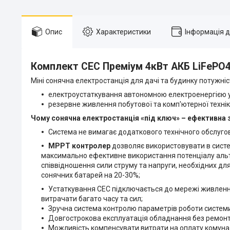
Опис
Характеристики
Інформація 
Комплект СЕС Преміум 4кВт АКБ LiFePO4
Міні сонячна електростанція для дачі та будинку потужні
електроустаткування автономною електроенергією у 
резервне живлення побутової та комп'ютерної техніки
Чому сонячна електростанція «під ключ» – ефективна
Система не вимагає додаткового технічного обслугов
MPPT контролер
дозволяє використовувати в сист
максимально ефективне використання потенціалу альт
співвідношення сили струму та напруги, необхідних 
сонячних батарей на 20-30%;
Устаткування СЕС підключається до мережі живленн
витрачати багато часу та сил;
Зручна система контролю параметрів роботи системи
Довгострокова експлуатація обладнання без ремонт
Можливість компенсувати витрати на оплату комунал