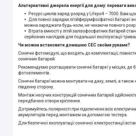
Альтернативні джерела енергії для дому: переваги ви
Ресурс циклів заряд-розряд у Lifepo4 – 7000. Вам щ
Для повної зарядки літійферумфосфатної батареї знад
можна заряджати будь-коли, не чекаючи повного розр
Втрата ємності у літій залізофосфатних батарей стан
серйозних наслідків для подальшої експлуатації трива
Чи можна встановити домашню СЕС своїми руками?
Сонячні фотомодулі, що входять до комплектації, повніст
сонячних батарей.
Рекомендуємо розташувати сонячні батареї у місцях, де б
фотоелементів.
Сонячні батареї можна монтувати на даху, землі, а також
південну сторону.
Монтаж несучих конструкцій сонячних батарей здійснюєтьс
передбачені отвори кріплення.
Дотримуйтесь полярності при підключенні всіх електрични
акумуляторів перед монтажем за допомогою тестера.
Для безпечної експлуатації сонячної електростанції встан