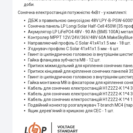
доби.
Сонячна електростанція потужністю 4кВт - у комплекті:
ДБЖ з правильною синусоїдою 48V LPY-B-PSW-6000V
Сонячна панель LP Longi Solar Half-Cell 450W (35 про
Акумулятор LP LiFePO4 48V - 90 Ah (BMS 100A) метал 
Контролер MPPT 12V/24V/36V/48V 60А MakeSkyBlue f
Направляючий профіль С Solar 41х41х1.5 мм - 18 шт.
З'єднувач профілю С Solar 41х41х1.5 мм - 6 шт.
Гвинт із циліндричною головкою із внутрішнім шести
Гайка фланцева зубчаста М8 - 12 шт.
Притиск міжмодульний для кріплення сонячних панеле
Притиск кінцевий для кріплення сонячних панелей 35 
Гвинт із циліндричною головкою з внутрішнім шестиг
Гайка монтажна М8 із фіксатором для кріплення соня
Кабель для сонячних електростанцій H1Z2Z2-K 1*4 30 
Кабель для сонячних електростанцій H1Z2Z2-K 1*4 30
Кабель для сонячних електростанцій H1Z2Z2-K 1*4 1.
Подвійний конектор розгалужувач T-branch MC4 (пара)
Ящик дерев'яний із кришкою для СЕС - 1 шт.