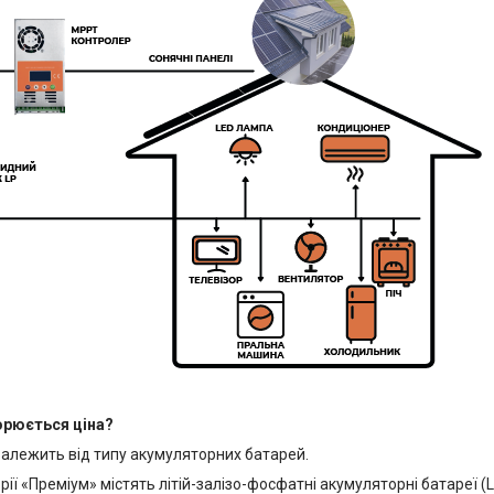
орюється ціна?
залежить від типу акумуляторних батарей.
ії «Преміум» містять літій-залізо-фосфатні акумуляторні батареї (L