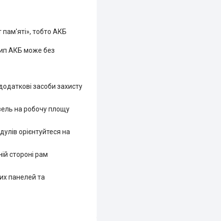
 пам'яті», тобто АКБ
 тип АКБ може без
додаткові засоби захисту
івель на робочу площу
дулів орієнтуйтеся на
ій стороні рам
их панелей та