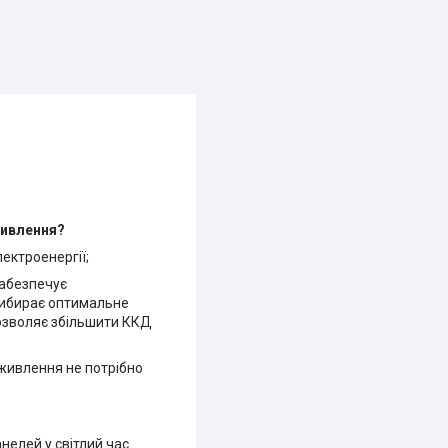
живлення?
ектроенергії;
забезпечує
вибирає оптимальне
дозволяє збільшити ККД
живлення не потрібно
нелей у світлий час