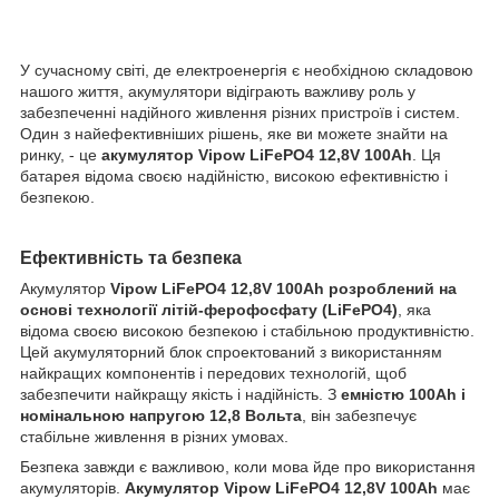
У сучасному світі, де електроенергія є необхідною складовою
нашого життя, акумулятори відіграють важливу роль у
забезпеченні надійного живлення різних пристроїв і систем.
Один з найефективніших рішень, яке ви можете знайти на
ринку, - це
акумулятор Vipow LiFePO4 12,8V 100Ah
. Ця
батарея відома своєю надійністю, високою ефективністю і
безпекою.
Ефективність та безпека
Aкумулятор
Vipow LiFePO4 12,8V 100Ah розроблений на
основі технології літій-ферофосфату (LiFePO4)
, яка
відома своєю високою безпекою і стабільною продуктивністю.
Цей акумуляторний блок спроектований з використанням
найкращих компонентів і передових технологій, щоб
забезпечити найкращу якість і надійність. З
емністю 100Ah і
номінальною напругою 12,8 Вольта
, він забезпечує
стабільне живлення в різних умовах.
Безпека завжди є важливою, коли мова йде про використання
акумуляторів.
Aкумулятор Vipow LiFePO4 12,8V 100Ah
має