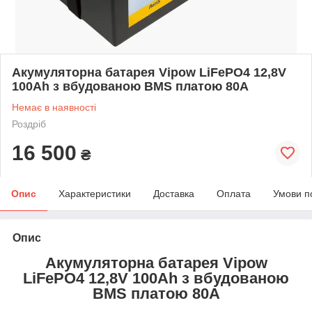
Акумуляторна батарея Vipow LiFePO4 12,8V
100Ah з вбудованою ВМS платою 80A
Немає в наявності
Роздріб
16 500
₴
Опис
Характеристики
Доставка
Оплата
Умови п
Опис
Акумуляторна батарея Vipow
LiFePO4 12,8V 100Ah з вбудованою
ВМS платою 80A