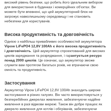
високий рівень безпеки, що робить його ідеальним вибором
для використання в будинках і комерційних об'єктах. Ви
можете бути впевнені, що цей акумуляторний блок не
загрожує навколишньому середовищу і не становить
небезпеки для користувачів.
Висока продуктивність та довговічність
Однією з найбільш привабливих особливостей aкумулятора
Vipow LiFePO4 12,8V 100Ah є його висока продуктивність
і довговічність
. Цей акумулятор спроектований для високих
циклів заряджання та розряджання, і гар
антується ресурс
понад 2000 циклів
. Це означає, що акумулятор зможе
служити вам протягом багатьох років, не втрачаючи свою
ємність та продуктивність.
Застосування
Aкумулятор Vipow LiFePO4 12,8V 100Ah знаходить широке
застосування в різних галузях. Він часто використовується у
безперебійних джерелах живлення, забезпечуючи надійне
живлення в разі відмови мережі. Також він добре працює як
джерело живлення для котлів і обігрівачів, забезпечуючи