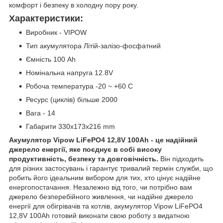
комфорт і безпеку в холодну пору року.
Характеристики:
Виробник - VIPOW
Тип акумулятора Літій-залізо-фосфатний
Ємність 100 Ah
Номінальна напруга 12.8V
Робоча температура -20 ~ +60 C
Ресурс (циклів) більше 2000
Вага - 14
Габарити 330x173x216 mm
Aкумулятор Vipow LiFePO4 12,8V 100Ah - це надійний
джерело енергії, яке поєднує в собі високу
продуктивність, безпеку та довговічність.
Він підходить
для різних застосувань і гарантує тривалий термін служби, що
робить його ідеальним вибором для тих, хто цінує надійне
енергопостачання. Незалежно від того, чи потрібно вам
джерело безперебійного живлення, чи надійне джерело
енергії для обігрівачів та котлів, aкумулятор Vipow LiFePO4
12,8V 100Ah готовий виконати свою роботу з видатною