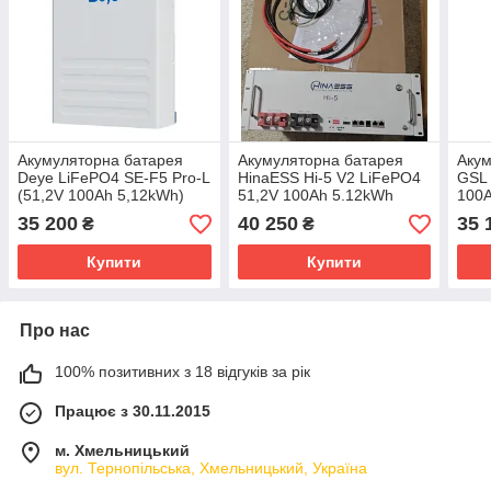
Акумуляторна батарея
Акумуляторна батарея
Акум
Deye LiFePO4 SE-F5 Pro-L
HinaESS Hi-5 V2 LiFePO4
GSL 
(51,2V 100Ah 5,12kWh)
51,2V 100Ah 5.12kWh
100A
35 200
40 250
35 
₴
₴
Купити
Купити
Про нас
100% позитивних з 18 відгуків за рік
Працює з 30.11.2015
м. Хмельницький
вул. Тернопільська, Хмельницький, Україна