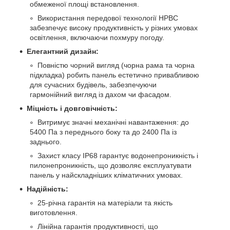
обмеженої площі встановлення.
Використання передової технології HPBC
забезпечує високу продуктивність у різних умовах
освітлення, включаючи похмуру погоду.
Елегантний дизайн:
Повністю чорний вигляд (чорна рама та чорна
підкладка) робить панель естетично привабливою
для сучасних будівель, забезпечуючи
гармонійний вигляд із дахом чи фасадом.
Міцність і довговічність:
Витримує значні механічні навантаження: до
5400 Па з переднього боку та до 2400 Па із
заднього.
Захист класу IP68 гарантує водонепроникність і
пилонепроникність, що дозволяє експлуатувати
панель у найскладніших кліматичних умовах.
Надійність:
25-річна гарантія на матеріали та якість
виготовлення.
Лінійна гарантія продуктивності, що