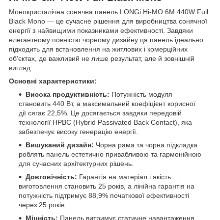
Монокристалічна сонячна панель LONGi Hi-MO 6M 440W Full
Black Mono — це сучасне рішення для виробництва сонячної
енергії з найвищими показниками ефективності. Завдяки
елегантному повністю чорному дизайну ця панель ідеально
підходить для встановлення на житлових і комерційних
об'єктах, де важливий не лише результат, але й зовнішній
вигляд.
Основні характеристики:
Висока продуктивність:
Потужність модуля
становить 440 Вт, а максимальний коефіцієнт корисної
дії сягає 22,5%. Це досягається завдяки передовій
технології HPBC (Hybrid Passivated Back Contact), яка
забезпечує високу генерацію енергії.
Вишуканий дизайн:
Чорна рама та чорна підкладка
роблять панель естетично привабливою та гармонійною
для сучасних архітектурних рішень.
Довговічність:
Гарантія на матеріал і якість
виготовлення становить 25 років, а лінійна гарантія на
потужність підтримує 88,9% початкової ефективності
через 25 років.
Міцність:
Панель витримує статичне навантаження