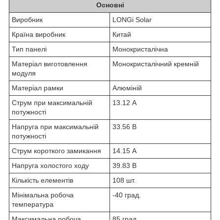
Основні
Виробник
LONGi Solar
Країна виробник
Китай
Тип панелі
Монокристалічна
Матеріал виготовлення
Монокристалічний кремній
модуля
Матеріал рамки
Алюміній
Струм при максимальній
13.12 А
потужності
Напруга при максимальній
33.56 В
потужності
Струм короткого замикання
14.15 А
Напруга холостого ходу
39.83 В
Кількість елементів
108 шт.
Мінімальна робоча
-40 град.
температура
Максимальна робоча
85 град.