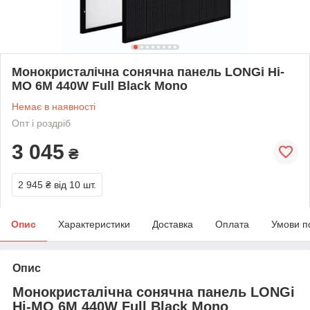
Монокристалічна сонячна панель LONGi Hi-
MO 6M 440W Full Black Mono
Немає в наявності
Опт і роздріб
3 045
₴
2 945 ₴
від 10 шт.
Опис
Характеристики
Доставка
Оплата
Умови п
Опис
Монокристалічна сонячна панель LONGi
Hi-MO 6M 440W Full Black Mono