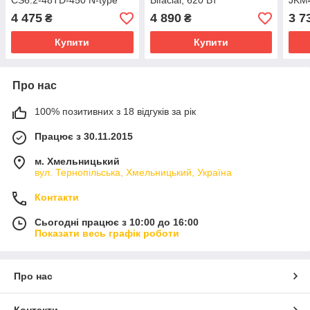
CS6.2-48TD-450 N-type
Bifacial, 620 Вт
JKM
TOPCon 450Вт, full black
435W
4 475
4 890
3 7
₴
₴
type
Купити
Купити
Про нас
100% позитивних з 18 відгуків за рік
Працює з 30.11.2015
м. Хмельницький
вул. Тернопільська, Хмельницький, Україна
Контакти
Сьогодні працює з 10:00 до 16:00
Показати весь графік роботи
Про нас