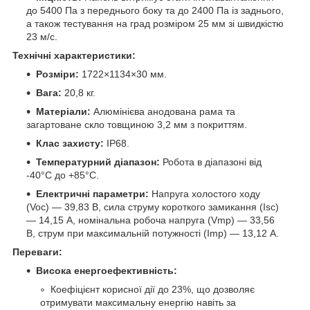
до 5400 Па з переднього боку та до 2400 Па із заднього,
а також тестування на град розміром 25 мм зі швидкістю
23 м/с.
Технічні характеристики:
Розміри:
1722×1134×30 мм.
Вага:
20,8 кг.
Матеріали:
Алюмінієва анодована рама та
загартоване скло товщиною 3,2 мм з покриттям.
Клас захисту:
IP68.
Температурний діапазон:
Робота в діапазоні від
-40°C до +85°C.
Електричні параметри:
Напруга холостого ходу
(Voc) — 39,83 В, сила струму короткого замикання (Isc)
— 14,15 А, номінальна робоча напруга (Vmp) — 33,56
В, струм при максимальній потужності (Imp) — 13,12 А.
Переваги:
Висока енергоефективність:
Коефіцієнт корисної дії до 23%, що дозволяє
отримувати максимальну енергію навіть за