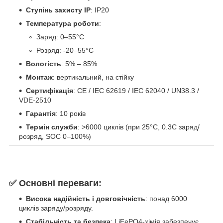
Ступінь захисту IP
: IP20
Температура роботи
:
Заряд: 0–55°C
Розряд: -20–55°C
Вологість
: 5% – 85%
Монтаж
: вертикальний, на стійку
Сертифікація
: CE / IEC 62619 / IEC 62040 / UN38.3 /
VDE-2510
Гарантія
: 10 років
Термін служби
: >6000 циклів (при 25°C, 0.3C заряд/
розряд, SOC 0–100%)
✅
Основні переваги:
Висока надійність і довговічність
: понад 6000
циклів заряду/розряду.
Стабільність та безпека
: LiFePO4-хімія забезпечує