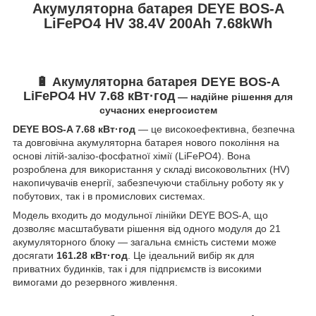
Акумуляторна батарея DEYE BOS-A
LiFePO4 HV 38.4V 200Ah 7.68kWh
🔋
Акумуляторна батарея DEYE BOS-A
LiFePO4 HV 7.68 кВт·год
— надійне рішення для
сучасних енергосистем
DEYE BOS-A 7.68 кВт·год
— це високоефективна, безпечна
та довговічна акумуляторна батарея нового покоління на
основі літій-залізо-фосфатної хімії (LiFePO4). Вона
розроблена для використання у складі високовольтних (HV)
накопичувачів енергії, забезпечуючи стабільну роботу як у
побутових, так і в промислових системах.
Модель входить до модульної лінійки DEYE BOS-A, що
дозволяє масштабувати рішення від одного модуля до 21
акумуляторного блоку — загальна ємність системи може
досягати
161.28 кВт·год
. Це ідеальний вибір як для
приватних будинків, так і для підприємств із високими
вимогами до резервного живлення.