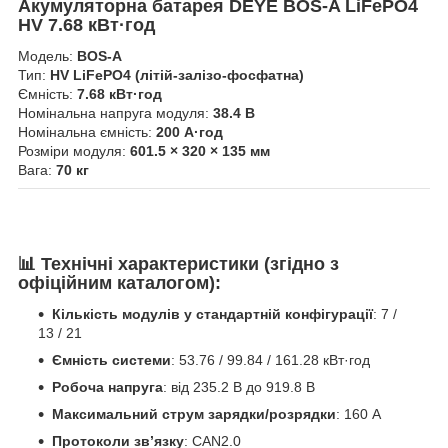
Акумуляторна батарея DEYE BOS-A LiFePO4
HV 7.68 кВт·год
Модель:
BOS-A
Тип:
HV LiFePO4 (літій-залізо-фосфатна)
Ємність:
7.68 кВт·год
Номінальна напруга модуля:
38.4 В
Номінальна ємність:
200 А·год
Розміри модуля:
601.5 × 320 × 135 мм
Вага:
70 кг
📊
Технічні характеристики (згідно з
офіційним каталогом):
Кількість модулів у стандартній конфігурації
: 7 /
13 / 21
Ємність системи
: 53.76 / 99.84 / 161.28 кВт·год
Робоча напруга
: від 235.2 В до 919.8 В
Максимальний струм зарядки/розрядки
: 160 А
Протоколи зв’язку
: CAN2.0