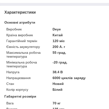
Характеристики
Основні атрибути
Виробник
Deye
Країна виробник
Китай
Гарантійний термін
120 міс
Ємність акумулятору
200 А. г
Максимальна робоча
55 град.
температура
Мінімальна робоча
-20 град.
температура
Напруга
38.4 В
Напрацювання
6000 циклів заряду
Стан
Новий
Колір корпусу
Білий
Габаритні розміри
Вага
70 кг
Висота
135 мм