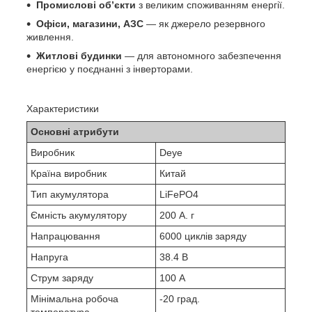
Промислові об’єкти
з великим споживанням енергії.
Офіси, магазини, АЗС
— як джерело резервного
живлення.
Житлові будинки
— для автономного забезпечення
енергією у поєднанні з інверторами.
Характеристики
Основні атрибути
Виробник
Deye
Країна виробник
Китай
Тип акумулятора
LiFePO4
Ємність акумулятору
200 А. г
Напрацювання
6000 циклів заряду
Напруга
38.4 В
Струм заряду
100 А
Мінімальна робоча
-20 град.