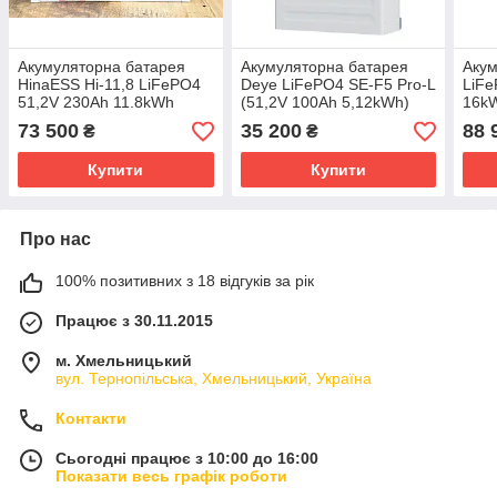
Акумуляторна батарея
Акумуляторна батарея
Акум
HinaESS Hi-11,8 LiFePO4
Deye LiFePO4 SE-F5 Pro-L
LiFe
51,2V 230Ah 11.8kWh
(51,2V 100Ah 5,12kWh)
16kW
73 500
35 200
88 
₴
₴
Купити
Купити
Про нас
100% позитивних з 18 відгуків за рік
Працює з 30.11.2015
м. Хмельницький
вул. Тернопільська, Хмельницький, Україна
Контакти
Сьогодні працює з 10:00 до 16:00
Показати весь графік роботи