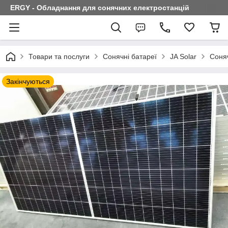
ERGY - Обладнання для сонячних електростанцій
Товари та послуги
Сонячні батареї
JA Solar
Соняч
Закінчуються