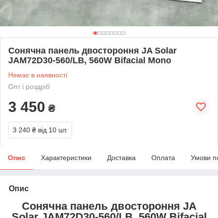
Сонячна панель двостороння JA Solar
JAM72D30-560/LB, 560W Bifacial Mono
Немає в наявності
Опт і роздріб
3 450
₴
3 240 ₴
від 10 шт.
Опис
Характеристики
Доставка
Оплата
Умови п
Опис
Сонячна панель двостороння
JA
Solar JAM72D30-560/LB, 560W Bifacial