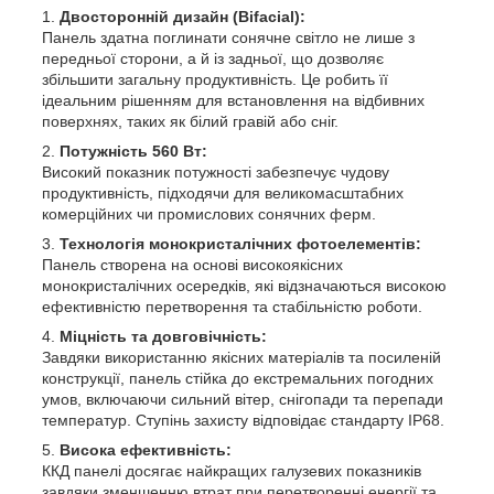
Двосторонній дизайн (Bifacial):
Панель здатна поглинати сонячне світло не лише з
передньої сторони, а й із задньої, що дозволяє
збільшити загальну продуктивність. Це робить її
ідеальним рішенням для встановлення на відбивних
поверхнях, таких як білий гравій або сніг.
Потужність 560 Вт:
Високий показник потужності забезпечує чудову
продуктивність, підходячи для великомасштабних
комерційних чи промислових сонячних ферм.
Технологія монокристалічних фотоелементів:
Панель створена на основі високоякісних
монокристалічних осередків, які відзначаються високою
ефективністю перетворення та стабільністю роботи.
Міцність та довговічність:
Завдяки використанню якісних матеріалів та посиленій
конструкції, панель стійка до екстремальних погодних
умов, включаючи сильний вітер, снігопади та перепади
температур. Ступінь захисту відповідає стандарту IP68.
Висока ефективність:
ККД панелі досягає найкращих галузевих показників
завдяки зменшенню втрат при перетворенні енергії та