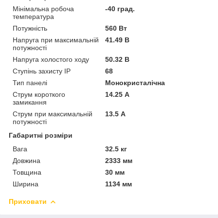
Мінімальна робоча
-40 град.
температура
Потужність
560 Вт
Напруга при максимальній
41.49 В
потужності
Напруга холостого ходу
50.32 В
Ступінь захисту IP
68
Тип панелі
Монокристалічна
Струм короткого
14.25 А
замикання
Струм при максимальній
13.5 А
потужності
Габаритні розміри
Вага
32.5 кг
Довжина
2333 мм
Товщина
30 мм
Ширина
1134 мм
Приховати