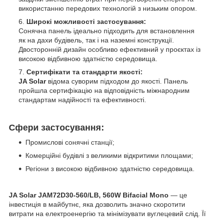
використанню передових технологій з низьким опором.
Широкі можливості застосування:
Сонячна панель ідеально підходить для встановлення
як на дахи будівель, так і на наземні конструкції.
Двосторонній дизайн особливо ефективний у проєктах із
високою відбивною здатністю середовища.
Сертифікати та стандарти якості:
JA Solar
відома суворим підходом до якості. Панель
пройшла сертифікацію на відповідність міжнародним
стандартам надійності та ефективності.
Сфери застосування:
Промислові сонячні станції;
Комерційні будівлі з великими відкритими площами;
Регіони з високою відбивною здатністю середовища.
JA Solar JAM72D30-560/LB, 560W Bifacial Mono
— це
інвестиція в майбутнє, яка дозволить значно скоротити
витрати на електроенергію та мінімізувати вуглецевий слід. Її