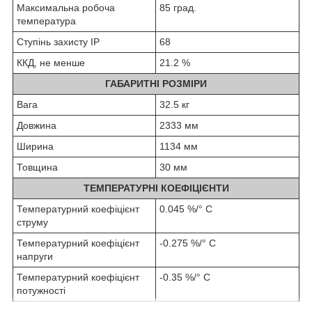
Максимальна робоча
85 град.
температура
Ступінь захисту IP
68
ККД, не менше
21.2 %
ГАБАРИТНІ РОЗМІРИ
Вага
32.5 кг
Довжина
2333 мм
Ширина
1134 мм
Товщина
30 мм
ТЕМПЕРАТУРНІ КОЕФІЦІЄНТИ
Температурний коефіцієнт
0.045 %/° С
струму
Температурний коефіцієнт
-0.275 %/° С
напруги
Температурний коефіцієнт
-0.35 %/° С
потужності