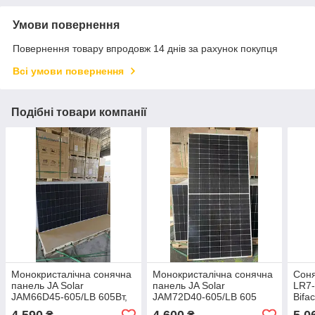
Умови повернення
Повернення товару впродовж 14 днів за рахунок покупця
Всі умови повернення
Подібні товари компанії
Монокристалічна сонячна
Монокристалічна сонячна
Соня
панель JA Solar
панель JA Solar
LR7-
JAM66D45-605/LB 605Вт,
JAM72D40-605/LB 605
Bifa
n-type Bifacial
Wp, Bifacial N-type