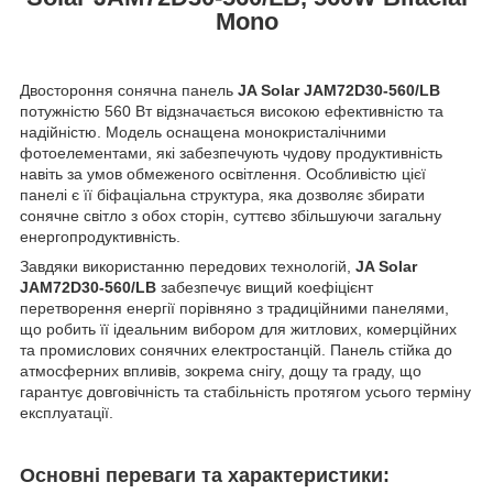
Mono
Двостороння сонячна панель
JA Solar JAM72D30-560/LB
потужністю 560 Вт відзначається високою ефективністю та
надійністю. Модель оснащена монокристалічними
фотоелементами, які забезпечують чудову продуктивність
навіть за умов обмеженого освітлення. Особливістю цієї
панелі є її біфаціальна структура, яка дозволяє збирати
сонячне світло з обох сторін, суттєво збільшуючи загальну
енергопродуктивність.
Завдяки використанню передових технологій,
JA Solar
JAM72D30-560/LB
забезпечує вищий коефіцієнт
перетворення енергії порівняно з традиційними панелями,
що робить її ідеальним вибором для житлових, комерційних
та промислових сонячних електростанцій. Панель стійка до
атмосферних впливів, зокрема снігу, дощу та граду, що
гарантує довговічність та стабільність протягом усього терміну
експлуатації.
Основні переваги та характеристики: