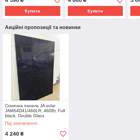
4 590
4 600
5 0
₴
₴
Купити
Купити
Акційні пропозиції та новинки
Сонячна панель JA solar
JAM54D41/460LR, 460Вт, Full
black, Double Glass
Monofacial
Під замовлення
4 240
₴