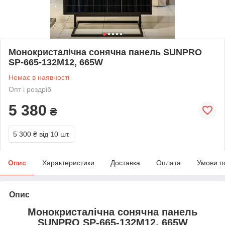
Монокристалічна сонячна панель SUNPRO
SP-665-132M12, 665W
Немає в наявності
Опт і роздріб
5 380
₴
5 300 ₴
від 10 шт.
Опис
Характеристики
Доставка
Оплата
Умови п
Опис
Монокристалічна сонячна панель
SUNPRO SP-665-132M12, 665W