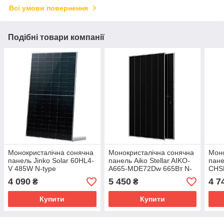
Всі умови повернення
Подібні товари компанії
Монокристалічна сонячна
Монокристалічна сонячна
Моно
панель Jinko Solar 60HL4-
панель Aiko Stellar AIKO-
пане
V 485W N-type
A665-MDE72Dw 665Вт N-
CHS
type, Dual glass
620W
4 090
5 450
4 7
₴
₴
Bifac
Купити
Купити