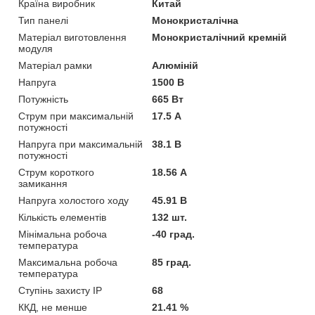
Країна виробник
Китай
Тип панелі
Монокристалічна
Матеріал виготовлення
Монокристалічний кремній
модуля
Матеріал рамки
Алюміній
Напруга
1500 В
Потужність
665 Вт
Струм при максимальній
17.5 А
потужності
Напруга при максимальній
38.1 В
потужності
Струм короткого
18.56 А
замикання
Напруга холостого ходу
45.91 В
Кількість елементів
132 шт.
Мінімальна робоча
-40 град.
температура
Максимальна робоча
85 град.
температура
Ступінь захисту IP
68
ККД, не менше
21.41 %