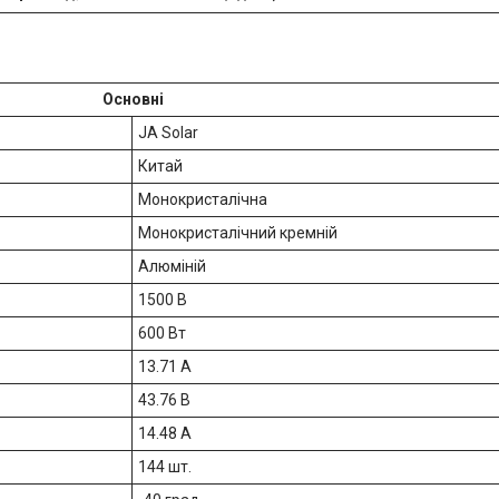
Основні
JA Solar
Китай
Монокристалічна
Монокристалічний кремній
Алюміній
1500 В
600 Вт
13.71 А
43.76 В
14.48 А
144 шт.