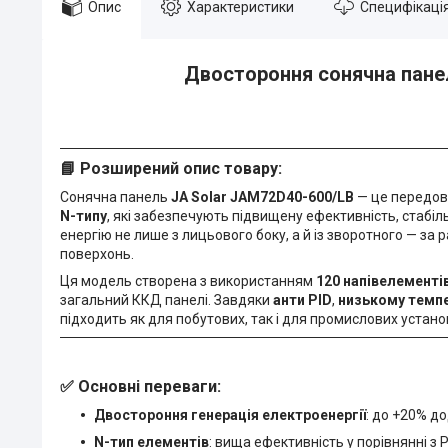
Опис
Характеристики
Специфікаці
Двостороння сонячна панель
📘
Розширений опис товару:
Сонячна панель
JA Solar JAM72D40-600/LB
— це передове
N-типу
, які забезпечують підвищену ефективність, стабіль
енергію не лише з лицьового боку, а й із зворотного — за р
поверхонь.
Ця модель створена з використанням
120 напівелементів 
загальний ККД панелі. Завдяки
анти PID
,
низькому темпе
підходить як для побутових, так і для промислових устан
✅
Основні переваги:
Двостороння генерація електроенергії
: до +20% д
N-тип елементів
: вища ефективність у порівнянні з