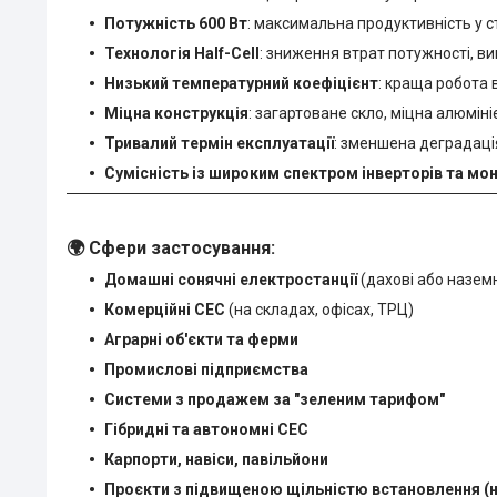
Потужність 600 Вт
: максимальна продуктивність у 
Технологія Half-Cell
: зниження втрат потужності, ви
Низький температурний коефіцієнт
: краща робота 
Міцна конструкція
: загартоване скло, міцна алюміні
Тривалий термін експлуатації
: зменшена деградація
Сумісність із широким спектром інверторів та мо
🌍
Сфери застосування:
Домашні сонячні електростанції
(дахові або наземн
Комерційні СЕС
(на складах, офісах, ТРЦ)
Аграрні об'єкти та ферми
Промислові підприємства
Системи з продажем за "зеленим тарифом"
Гібридні та автономні СЕС
Карпорти, навіси, павільйони
Проєкти з підвищеною щільністю встановлення (н