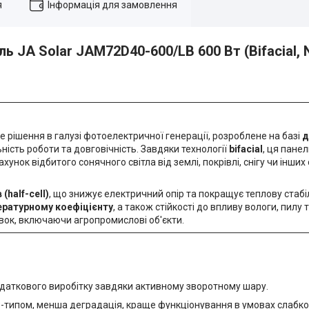
я
Інформація для замовлення
 JA Solar JAM72D40-600/LB 600 Вт (Bifacial, 
 рішення в галузі фотоелектричної генерації, розроблене на базі
д
ність роботи та довговічність. Завдяки технології
bifacial
, ця пане
ахунок відбитого сонячного світла від землі, покрівлі, снігу чи інших
(half-cell)
, що знижує електричний опір та покращує теплову стаб
ратурному коефіцієнту
, а також стійкості до впливу вологи, пилу 
овок, включаючи агропромислові об'єкти.
одаткового виробітку завдяки активному зворотному шару.
 P-типом, менша деградація, краще функціонування в умовах слабко