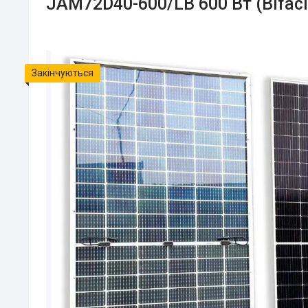
JAM72D40-600/LB 600 Вт (Bifacia
Закінчуються