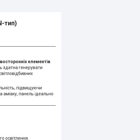
N-тип)
восторонніх елементів
ль здатна генерувати
 світловідбивних
ільність, підвищуючи
та аміаку, панель ідеально
го освітлення.