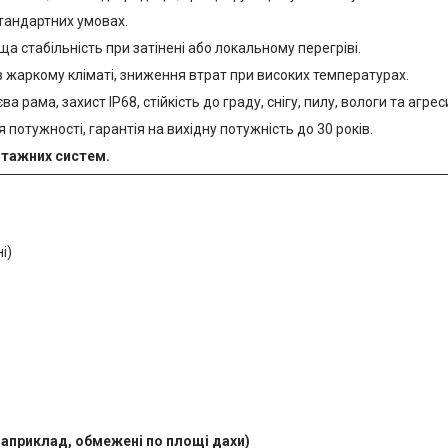
стандартних умовах.
ща стабільність при затінені або локальному перегріві.
в жаркому кліматі, зниження втрат при високих температурах.
єва рама, захист IP68, стійкість до граду, снігу, пилу, вологи та аг
 потужності, гарантія на вихідну потужність до 30 років.
нтажних систем.
і)
априклад, обмежені по площі дахи)