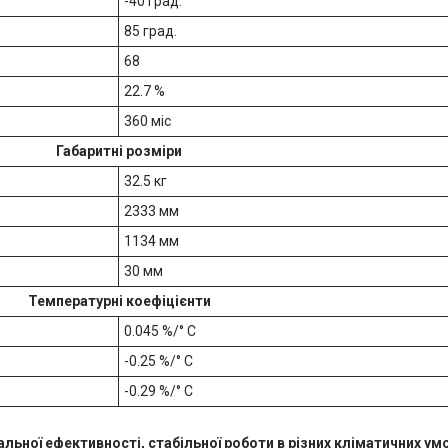
-40 град.
85 град.
68
22.7 %
360 міс
Габаритні розміри
32.5 кг
2333 мм
1134 мм
30 мм
Температурні коефіцієнти
0.045 %/° С
-0.25 %/° С
-0.29 %/° С
льної ефективності, стабільної роботи в різних кліматичних ум