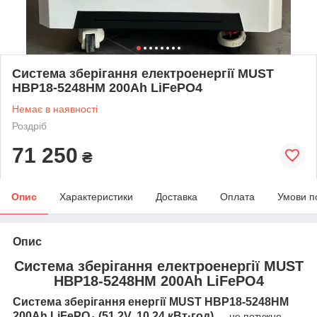
Система зберігання електроенергії MUST
НВР18-5248HM 200Ah LiFePО4
Немає в наявності
Роздріб
71 250
₴
Опис
Характеристики
Доставка
Оплата
Умови п
Опис
Система зберігання електроенергії MUST
НВР18-5248HM 200Ah LiFePО4
Система зберігання енергії MUST HBP18-5248HM
200Ah LiFePO₄ (51.2V, 10.24 кВт·год)
— це потужне,