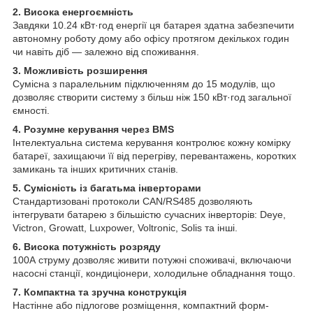
2. Висока енергоємність
Завдяки 10.24 кВт·год енергії ця батарея здатна забезпечити
автономну роботу дому або офісу протягом декількох годин
чи навіть діб — залежно від споживання.
3. Можливість розширення
Сумісна з паралельним підключенням до 15 модулів, що
дозволяє створити систему з більш ніж 150 кВт·год загальної
ємності.
4. Розумне керування через BMS
Інтелектуальна система керування контролює кожну комірку
батареї, захищаючи її від перегріву, перевантажень, коротких
замикань та інших критичних станів.
5. Сумісність із багатьма інверторами
Стандартизовані протоколи CAN/RS485 дозволяють
інтегрувати батарею з більшістю сучасних інверторів: Deye,
Victron, Growatt, Luxpower, Voltronic, Solis та інші.
6. Висока потужність розряду
100А струму дозволяє живити потужні споживачі, включаючи
насосні станції, кондиціонери, холодильне обладнання тощо.
7. Компактна та зручна конструкція
Настінне або підлогове розміщення, компактний форм-