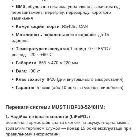
BMS
: вбудована система управління з захистом від
перевантажень, перегріву, перезаряду, короткого
замикання
Комунікаційні порти
: RS485 / CAN
Можливість паралельного з'єднання
: до 15
одиниць
Температура експлуатації
: заряд: 0 ~ +55°C /
розряд: –20 ~ +60°C
Габарити
: 665 × 470 × 220 мм
Вага
: ~90 кг
Клас захисту
: IP20 (для внутрішнього використання)
Гарантія
: 5 років (або 10 років за умовою виробника)
Переваги системи MUST HBP18-5248HM:
1. Надійна літієва технологія (LiFePO₄)
Безпечна, термостабільна та екологічна акумуляторна хімія з
тривалим терміном служби — понад 15 років експлуатації при
правильному використанні.