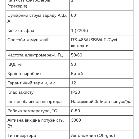
Кількість контролерів
1
(трекерів)
Сумарний струм заряду АКБ,
80
А
Кількість фаз
1 (220В)
Способи комунікації
RS-485/USB/Wi-Fi/Сухі
контакти
Частота електромережі, Гц
50/60
ККД, %
93
Країна виробник
Китай
Гарантійний термін, міс
12
Клас захисту
IP20
Інші особливості інвертора
Наскрізний 0/Чиста синусоїда
Робоча температура, °С
0-50
Активна вихідна потужність,
3000
Вт
Тип інвертора
Автономний (Off-grid)