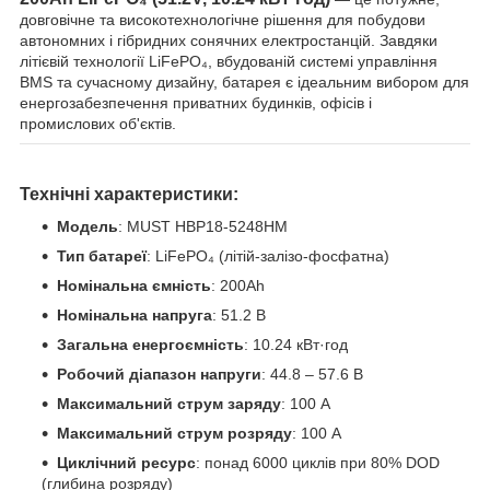
довговічне та високотехнологічне рішення для побудови
автономних і гібридних сонячних електростанцій. Завдяки
літієвій технології LiFePO₄, вбудованій системі управління
BMS та сучасному дизайну, батарея є ідеальним вибором для
енергозабезпечення приватних будинків, офісів і
промислових об'єктів.
Технічні характеристики:
Модель
: MUST HBP18-5248HM
Тип батареї
: LiFePO₄ (літій-залізо-фосфатна)
Номінальна ємність
: 200Ah
Номінальна напруга
: 51.2 В
Загальна енергоємність
: 10.24 кВт·год
Робочий діапазон напруги
: 44.8 – 57.6 В
Максимальний струм заряду
: 100 А
Максимальний струм розряду
: 100 А
Циклічний ресурс
: понад 6000 циклів при 80% DOD
(глибина розряду)