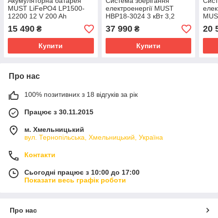
Акумуляторна батарея
Система зберігання
Сист
MUST LiFePO4 LP1500-
електроенергії MUST
елек
12200 12 V 200 Ah
HBP18-3024 3 кВт 3,2
MUS
кВт·год LiFePO4
1 кВ
15 490
37 990
20 
₴
₴
Купити
Купити
Про нас
100% позитивних з 18 відгуків за рік
Працює з 30.11.2015
м. Хмельницький
вул. Тернопільська, Хмельницький, Україна
Контакти
Сьогодні працює з 10:00 до 17:00
Показати весь графік роботи
Про нас