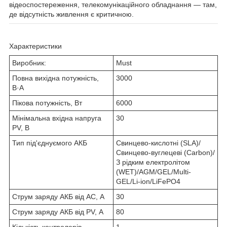
відеоспостереження, телекомунікаційного обладнання — там,
де відсутність живлення є критичною.
Характеристики
Виробник:
Must
Повна вихідна потужність,
3000
В·А
Пікова потужність, Вт
6000
Мінімальна вхідна напруга
30
PV, В
Тип під'єднуємого АКБ
Свинцево-кислотні (SLA)/
Свинцево-вуглецеві (Carbon)/
З рідким електролітом
(WET)/AGM/GEL/Multi-
GEL/Li-ion/LiFePO4
Струм заряду АКБ від AC, А
30
Струм заряду АКБ від PV, А
80