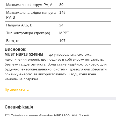
Максимальний струм PV, А
80
Максимальна вхідна напруга
145
PV, В
Напруга АКБ, В
24
Тип контролера (трекера)
MPPT
Вага, кг
107
Висновок:
MUST HBP18-5248HM
— це універсальна система
накопичення енергії, що поєднує в собі високу потужність,
безпеку та довговічність. Вона стане надійною основою для
будь-якої енергонезалежної системи, дозволяючи зберігати
сонячну енергію та використовувати її тоді, коли вона
найбільше потрібна.
Приховати
Специфікація
Tehnichna-spetsyfikatsiya-HBP1800_HM (1).pdf