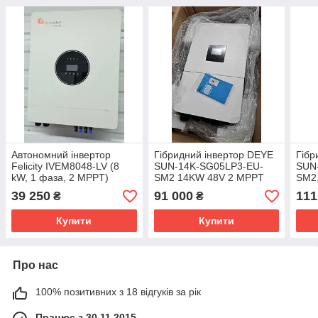
Автономний інвертор
Гібридний інвертор DEYE
Гібр
Felicity IVEM8048-LV (8
SUN-14K-SG05LP3-EU-
SUN
kW, 1 фаза, 2 MPPT)
SM2 14KW 48V 2 MPPT
SM2,
Wi-Fi 220/380V Трифазний
Wi-F
39 250
91 000
111
₴
₴
Купити
Купити
Про нас
100% позитивних з 18 відгуків за рік
Працює з 30.11.2015