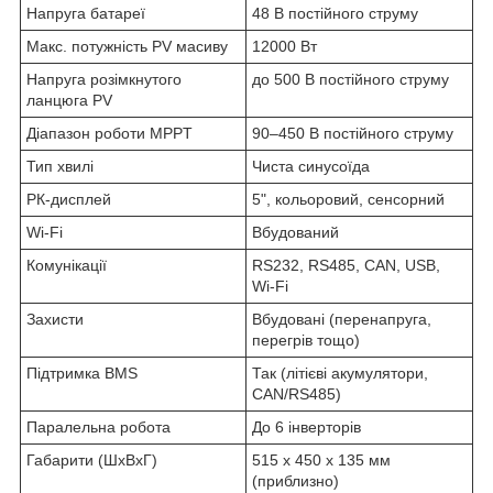
Напруга батареї
48 В постійного струму
Макс. потужність PV масиву
12000 Вт
Напруга розімкнутого
до 500 В постійного струму
ланцюга PV
Діапазон роботи MPPT
90–450 В постійного струму
Тип хвилі
Чиста синусоїда
РК-дисплей
5", кольоровий, сенсорний
Wi-Fi
Вбудований
Комунікації
RS232, RS485, CAN, USB,
Wi-Fi
Захисти
Вбудовані (перенапруга,
перегрів тощо)
Підтримка BMS
Так (літієві акумулятори,
CAN/RS485)
Паралельна робота
До 6 інверторів
Габарити (ШхВхГ)
515 x 450 x 135 мм
(приблизно)