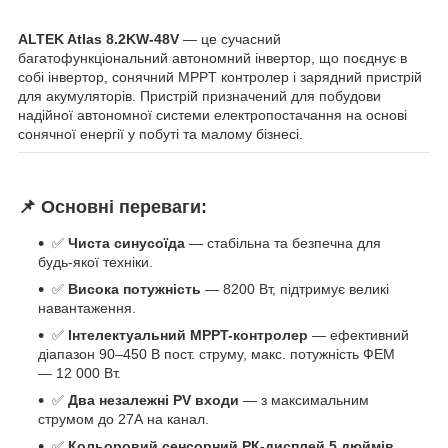
ALTEK Atlas 8.2KW-48V
— це сучасний
багатофункціональний автономний інвертор, що поєднує в
собі інвертор, сонячний MPPT контролер і зарядний пристрій
для акумуляторів. Пристрій призначений для побудови
надійної автономної системи електропостачання на основі
сонячної енергії у побуті та малому бізнесі.
📌
Основні переваги:
✅
Чиста синусоїда
— стабільна та безпечна для
будь-якої техніки.
✅
Висока потужність
— 8200 Вт, підтримує великі
навантаження.
✅
Інтелектуальний MPPT-контролер
— ефективний
діапазон 90–450 В пост. струму, макс. потужність ФЕМ
— 12 000 Вт.
✅
Два незалежні PV входи
— з максимальним
струмом до 27А на канал.
✅
Кольоровий сенсорний РК-дисплей 5 дюймів