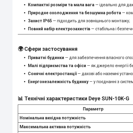
Компактні розміри та мала вага
— ідеально для дах
Природне охолодження та безшумна робота
— ком
Захист IP65
— підходить для зовнішнього монтажу;
Повний набір електрозахистів
— стабільна і безпеч
🌍
Сфери застосування
Приватні будинки
— для забезпечення власного спо
Малі підприємства та офіси
— як джерело енергії б
Сонячні електростанції
— дахові або наземні устано
Енергонезалежність будинку
— у поєднанні з сист
📊
Технічні характеристики Deye SUN-10K-G
Параметр
Номінальна вихідна потужність
Максимальна активна потужність