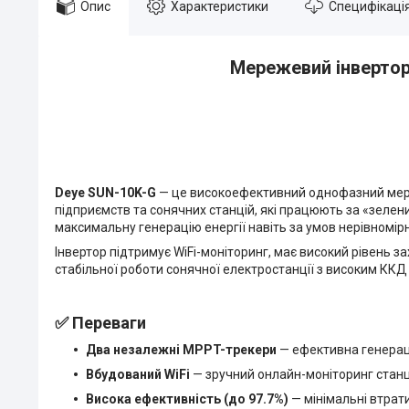
Опис
Характеристики
Специфікаці
Мережевий інвертор 
Deye SUN-10K-G
— це високоефективний однофазний мере
підприємств та сонячних станцій, які працюють за «зел
максимальну генерацію енергії навіть за умов нерівномі
Інвертор підтримує WiFi-моніторинг, має високий рівень з
стабільної роботи сонячної електростанції з високим ККД
✅
Переваги
Два незалежні MPPT-трекери
— ефективна генераці
Вбудований WiFi
— зручний онлайн-моніторинг станці
Висока ефективність (до 97.7%)
— мінімальні втрати