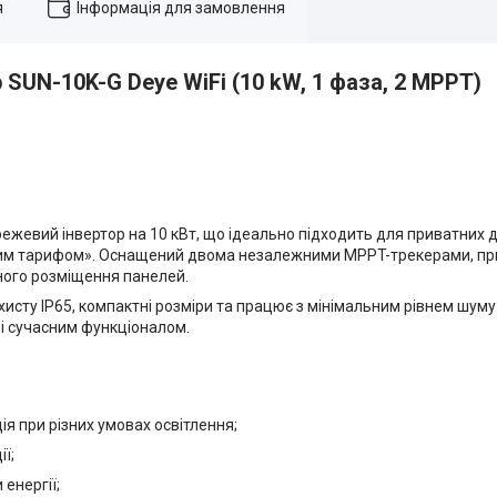
я
Інформація для замовлення
SUN-10K-G Deye WiFi (10 kW, 1 фаза, 2 MPPT)
жевий інвертор на 10 кВт, що ідеально підходить для приватних 
еним тарифом». Оснащений двома незалежними MPPT-трекерами, пр
рного розміщення панелей.
ахисту IP65, компактні розміри та працює з мінімальним рівнем шуму
 і сучасним функціоналом.
я при різних умовах освітлення;
ї;
 енергії;