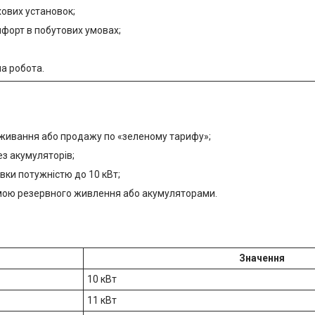
ових установок;
форт в побутових умовах;
на робота.
живання або продажу по «зеленому тарифу»;
ез акумуляторів;
вки потужністю до 10 кВт;
емою резервного живлення або акумуляторами.
Значення
10 кВт
11 кВт