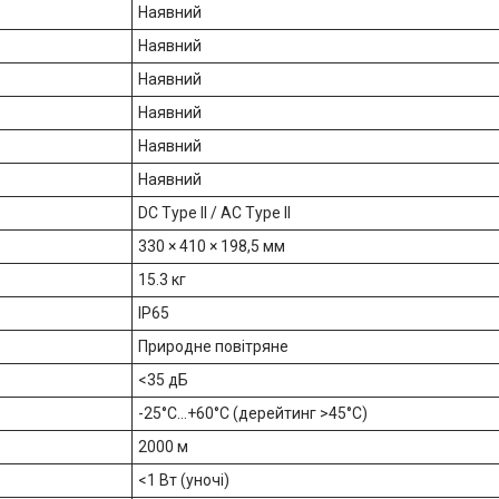
Наявний
Наявний
Наявний
Наявний
Наявний
Наявний
DC Type II / AC Type II
330 × 410 × 198,5 мм
15.3 кг
IP65
Природне повітряне
<35 дБ
-25°C…+60°C (дерейтинг >45°C)
2000 м
<1 Вт (уночі)