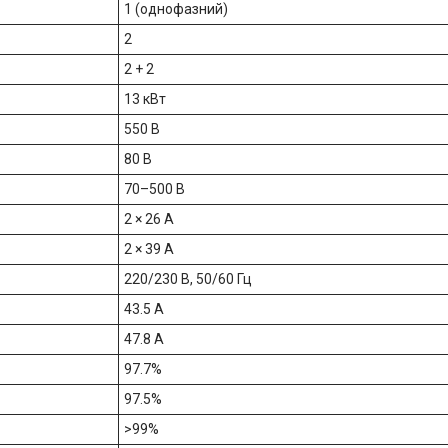
1 (однофазний)
2
2 + 2
13 кВт
550 В
80 В
70–500 В
2 × 26 А
2 × 39 А
220/230 В, 50/60 Гц
43.5 А
47.8 А
97.7%
97.5%
>99%