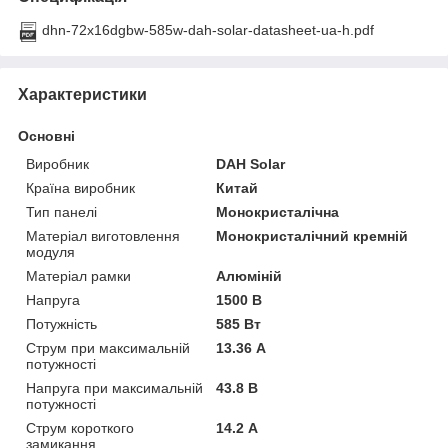
dhn-72x16dgbw-585w-dah-solar-datasheet-ua-h.pdf
Характеристики
Основні
Виробник
DAH Solar
Країна виробник
Китай
Тип панелі
Монокристалічна
Матеріал виготовлення
Монокристалічний кремній
модуля
Матеріал рамки
Алюміній
Напруга
1500 В
Потужність
585 Вт
Струм при максимальній
13.36 А
потужності
Напруга при максимальній
43.8 В
потужності
Струм короткого
14.2 А
замикання