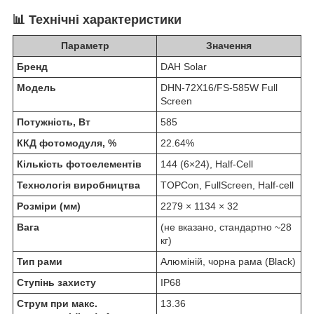
📊
Технічні характеристики
Параметр
Значення
Бренд
DAH Solar
Модель
DHN-72X16/FS-585W Full
Screen
Потужність, Вт
585
ККД фотомодуля, %
22.64%
Кількість фотоелементів
144 (6×24), Half-Cell
Технологія виробництва
TOPCon, FullScreen, Half-cell
Розміри (мм)
2279 × 1134 × 32
Вага
(не вказано, стандартно ~28
кг)
Тип рами
Алюміній, чорна рама (Black)
Ступінь захисту
IP68
Струм при макс.
13.36