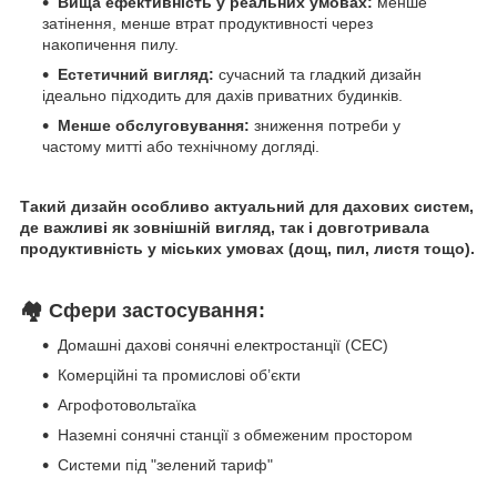
Вища ефективність у реальних умовах:
менше
затінення, менше втрат продуктивності через
накопичення пилу.
Естетичний вигляд:
сучасний та гладкий дизайн
ідеально підходить для дахів приватних будинків.
Менше обслуговування:
зниження потреби у
частому митті або технічному догляді.
Такий дизайн особливо актуальний для дахових систем,
де важливі як зовнішній вигляд, так і довготривала
продуктивність у міських умовах (дощ, пил, листя тощо).
🏘
Сфери застосування:
Домашні дахові сонячні електростанції (СЕС)
Комерційні та промислові об’єкти
Агрофотовольтаїка
Наземні сонячні станції з обмеженим простором
Системи під "зелений тариф"