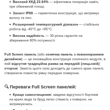
Високий ККД 22.64%
— ефективна генерація навіть
при обмеженій площі.
Захист IP68
— герметична конструкція, що витримує
вологу та пил.
Розширений температурний діапазон
— стабільна
робота від -40°C до +85°C.
Висока надійність
— 30-річна гарантія на
збереження 80% потужності.
Full Screen панель
(або
сонячна панель з повноекранним
дизайном
) — це інноваційна конструкція сонячного модуля, в
якій
відсутня традиційна рамка на передній (лицьовій)
стороні
. Замість цього скло доходить до самого краю панелі,
створюючи повністю рівну передню поверхню.
🔍
Переваги Full Screen панелей:
Краще самоочищення:
завдяки відсутності бортиків
на краях вода та бруд легко стікають з поверхні, не
затримуючись.