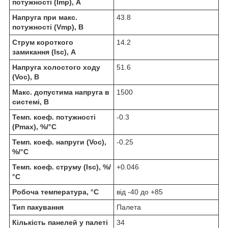
потужності (Imp), А
Напруга при макс.
43.8
потужності (Vmp), В
Струм короткого
14.2
замикання (Isc), А
Напруга холостого ходу
51.6
(Voc), В
Макс. допустима напруга в
1500
системі, В
Темп. коеф. потужності
-0.3
(Pmax), %/°C
Темп. коеф. напруги (Voc),
-0.25
%/°C
Темп. коеф. струму (Isc), %/
+0.046
°C
Робоча температура, °C
від -40 до +85
Тип пакування
Палета
Кількість панелей у палеті
34