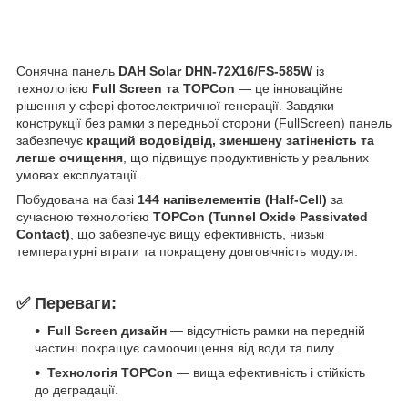
Сонячна панель
DAH Solar DHN-72X16/FS-585W
із
технологією
Full Screen та TOPCon
— це інноваційне
рішення у сфері фотоелектричної генерації. Завдяки
конструкції без рамки з передньої сторони (FullScreen) панель
забезпечує
кращий водовідвід, зменшену затіненість та
легше очищення
, що підвищує продуктивність у реальних
умовах експлуатації.
Побудована на базі
144 напівелементів (Half-Cell)
за
сучасною технологією
TOPCon (Tunnel Oxide Passivated
Contact)
, що забезпечує вищу ефективність, низькі
температурні втрати та покращену довговічність модуля.
✅
Переваги:
Full Screen дизайн
— відсутність рамки на передній
частині покращує самоочищення від води та пилу.
Технологія TOPCon
— вища ефективність і стійкість
до деградації.