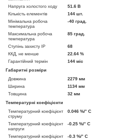
Напруга холостого ходу
51.6 В
Кількість елементів
144 шт.
Мінімальна робоча
-40 град.
температура
Максимальна робоча
85 град.
температура
Ступінь захисту IP
68
ККД, не менше
22.64 %
Гарантійний термін
144 міс
Габаритні розміри
Довжина
2279 мм
Ширина
1134 мм
Товщина
32 мм
Температурні коефіцієнти
Температурний коефіцієнт
0.046 %/° С
струму
Температурний коефіцієнт
-0.25 %/° С
напруги
Температурний коефіцієнт
-0.3 %/° С