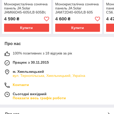
Монокристалічна сонячна
Монокристалічна сонячна
Моно
панель JA Solar
панель JA Solar
пане
JAM66D45-605/LB 605Вт,
JAM72D40-605/LB 605
CS6.
n-type Bifacial
Wp, Bifacial N-type
TOPC
4 590
4 600
4 4
₴
₴
Купити
Купити
Про нас
100% позитивних з 18 відгуків за рік
Працює з 30.11.2015
м. Хмельницький
вул. Тернопільська, Хмельницький, Україна
Контакти
Сьогодні вихідний
Показати весь графік роботи
Про нас