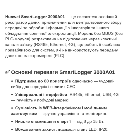
Huawei SmartLogger 3000A01
— це високотехнологічний
реєстратор даних, призначений для централізованого збору,
передачі та обробки інформації з інверторів та іншого
обладнання сонячної електростанції. Модель без MBUS (без
PLC-модуля) розрахована на підключення через класичні
канали зв’язку (RS485, Ethernet, 4G), що робить її особливо
привабливою для систем, які не використовують передачу
даних по електромережі (PLC).
✅
Основні переваги SmartLogger 3000A01
Підтримка до 80 пристроїв
одно
часно — чудовий
вибір для середніх і великих СЕС.
Універсальні інтерфейси
: RS485, Ethernet, USB, 4G
— гнучкість у побудові мережі.
Сумісність із WEB-інтерфейсом і мобільним
застосунком
— зручне управління та моніторинг.
Низьке споживання енергії
— від 8 до 15 Вт.
Вбудований захист
: індикація стану LED, IP20,