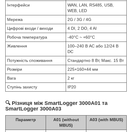
Інтерфейси
WAN, LAN, RS485, USB,
WEB, LED
Мережа
2G / 3G / 4G
Цифрові входи / виходи
4 DI, 2 DO, 4 AI
Робоча температура
-40°C ~ +60°C
Живлення
100–240 В AC або 12/24 В
DC
Потужність споживання
Стандартно 8 Вт, Макс. 15 Вт
Розміри
225×160×44 мм
Вага
2 кг
Ступінь захисту
IP20
🔍
Різниця між SmartLogger 3000A01 та
SmartLogger 3000A03
Параметр
A01 (without
A03 (with MBUS)
MBUS)