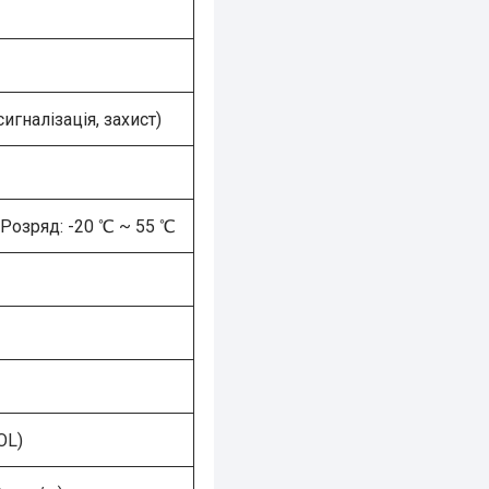
гналізація, захист)
 Розряд: -20 ℃ ~ 55 ℃
OL)