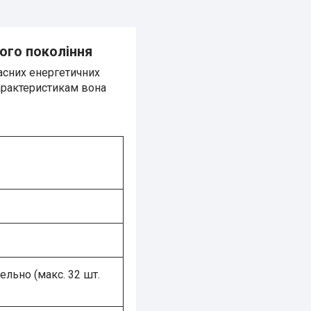
вого покоління
часних енергетичних
характеристикам вона
лельно (макс. 32 шт.