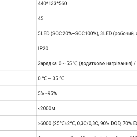
440*133*560
45
5LED (SOC:20%~SOC100%), 3LED (робочий, си
IP20
Зарядка: 0～55 ℃ (додаткове нагрівання) /
0 ℃ ~ 35 ℃
5%~95%
≤2000м
≥6000 (25℃±2℃, 0,3C/0,3C, 90% DOD, 70% E