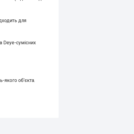
дходить для
а Deye-сумісних
ь-якого об’єкта.