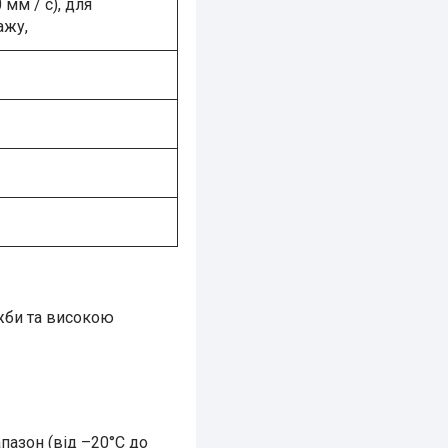
мм / с), для
ажу,
жби та високою
пазон (від –20°C до