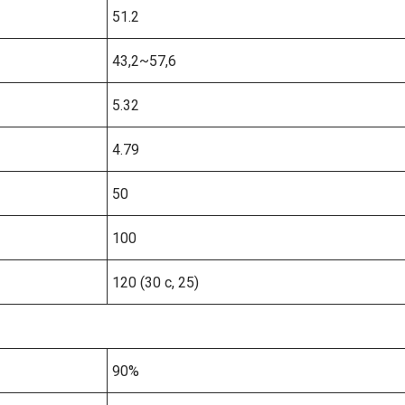
51.2
43,2~57,6
5.32
4.79
50
100
120 (30 с, 25)
90%