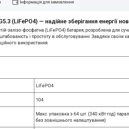
я
Інформація для замовлення
.3 (LiFePO4) — надійне зберігання енергії но
тій-залізо-фосфатна (LiFePO4) батарея, розроблена для су
штабованість і простоту в обслуговуванні. Завдяки своїм 
рційного використання.
LiFePO4
104
Макс. упаковка з 64 шт. (340 кВт·год) пара
без зовнішнього налаштування)