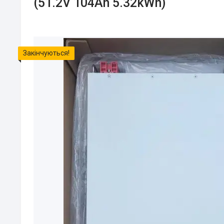
(51.2V 104Ah 5.32kWh)
Закінчуються!