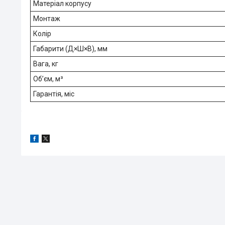
Матеріал корпусу
Монтаж
Колір
Габарити (Д×Ш×В), мм
Вага, кг
Об’єм, м³
Гарантія, міс