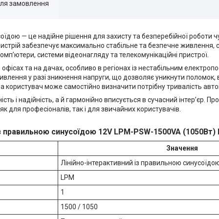
для замовлення
дою — це надійне рішення для захисту та безперебійної роботи чу
пристрій забезпечує максимально стабільне та безпечне живлення, с
омп’ютери, системи відеонагляду та телекомунікаційні пристрої.
офісах та на дачах, особливо в регіонах із нестабільним електроп
лення у разі зникнення напруги, що дозволяє уникнути поломок, в
ра користувач може самостійно визначити потрібну тривалість авто
сть і надійність, а й гармонійно вписується в сучасний інтер’єр. П
к для професіоналів, так і для звичайних користувачів.
 правильною синусоїдою 12V LPM-PSW-1500VA (1050Вт) 
Значення
Лінійно-інтерактивний із правильною синусоїдо
LPM
1
1500 / 1050