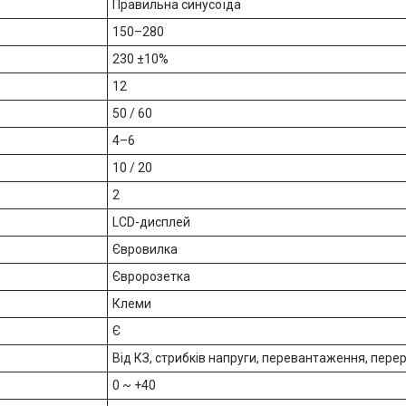
Правильна синусоїда
150–280
230 ±10%
12
50 / 60
4–6
10 / 20
2
LCD-дисплей
Євровилка
Євророзетка
Клеми
Є
Від КЗ, стрибків напруги, перевантаження, пер
0 ~ +40