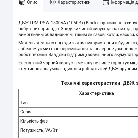
Опис
Характеристики
Інформація 
ДБЖ LPM-PSW-1500VA (1050Вт) Black з правильною синусої
побутових приладів. Завдяки чистій синусоїді на виході, 
вимогливим обладнанням, таким як газові котли, насоси, к
Модель ідеально підходить для використання в будинках, 
забезпечує миттєве перемикання на резервне джерело жив
роботі техніки. Завдяки підтримці зовнішнього акумулято
Елегантний чорний корпус із металу не лише гарантує міцні
інтуїтивно зрозуміла індикація роблять цей ДБЖ зручним я
Технічні характеристики
ДБЖ з
Характеристика
Тип
Серія
Кількість фаз
Потужність, VA/Вт