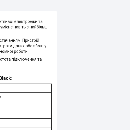
тливої електроніки та
умісне навіть з найбільш
остачанням. Пристрій
трати даних або збоїв у
номної роботи.
ростота підключення та
Black
:
ю