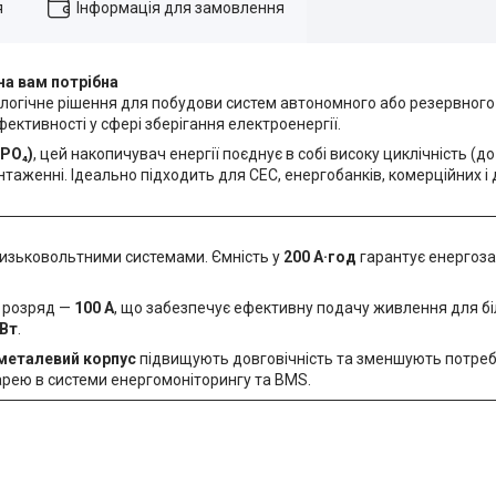
я
Інформація для замовлення
на вам потрібна
логічне рішення для побудови систем автономного або резервного
фективності у сфері зберігання електроенергії.
ePO₄)
, цей накопичувач енергії поєднує в собі високу циклічність (д
нтаженні. Ідеально підходить для СЕС, енергобанків, комерційних і
 низьковольтними системами. Ємність у
200 А·год
гарантує енергоза
 розряд —
100 А
, що забезпечує ефективну подачу живлення для бі
кВт
.
металевий корпус
підвищують довговічність та зменшують потребу
рею в системи енергомоніторингу та BMS.