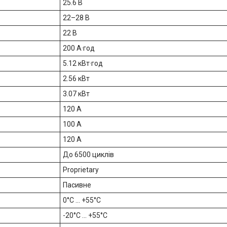
25.6 В
22–28 В
22 В
200 А·год
5.12 кВт·год
2.56 кВт
3.07 кВт
120 А
100 А
120 А
До 6500 циклів
Proprietary
Пасивне
0°C ... +55°C
-20°C ... +55°C