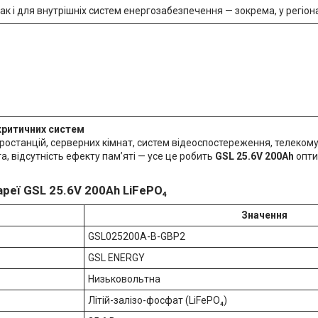
ак і для внутрішніх систем енергозабезпечення — зокрема, у регіон
критичних систем
ростанцій, серверних кімнат, систем відеоспостереження, телеком
, відсутність ефекту пам’яті — усе це робить
GSL 25.6V 200Ah
опти
ареї GSL 25.6V 200Ah LiFePO₄
Значення
GSL025200A-B-GBP2
GSL ENERGY
Низьковольтна
Літій-залізо-фосфат (LiFePO₄)