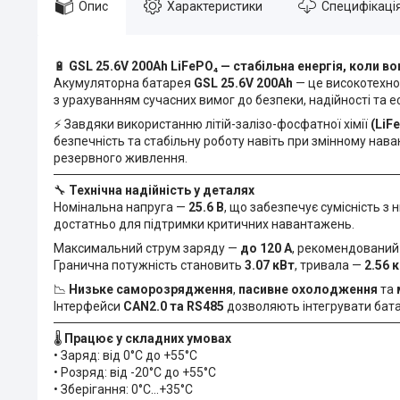
Опис
Характеристики
Специфікаці
🔋
GSL 25.6V 200Ah LiFePO₄ — стабільна енергія, коли во
Акумуляторна батарея
GSL 25.6V 200Ah
— це високотехно
з урахуванням сучасних вимог до безпеки, надійності та е
⚡ Завдяки використанню літій-залізо-фосфатної хімії
(LiF
безпечність та стабільну роботу навіть при змінному нава
резервного живлення.
🔧
Технічна надійність у деталях
Номінальна напруга —
25.6 В
, що забезпечує сумісність з
достатньо для підтримки критичних навантажень.
Максимальний струм заряду —
до 120 А
, рекомендований
Гранична потужність становить
3.07 кВт
, тривала —
2.56 
📉
Низьке саморозрядження
,
пасивне охолодження
та
Інтерфейси
CAN2.0 та RS485
дозволяють інтегрувати бата
🌡️
Працює у складних умовах
• Заряд: від 0°C до +55°C
• Розряд: від -20°C до +55°C
• Зберігання: 0°C…+35°C