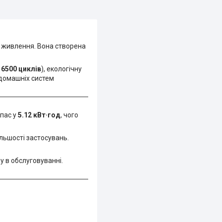
 живлення. Вона створена
о
6500 циклів
), екологічну
 домашніх систем
пас у
5.12 кВт·год
, чого
льшості застосувань.
 в обслуговуванні.