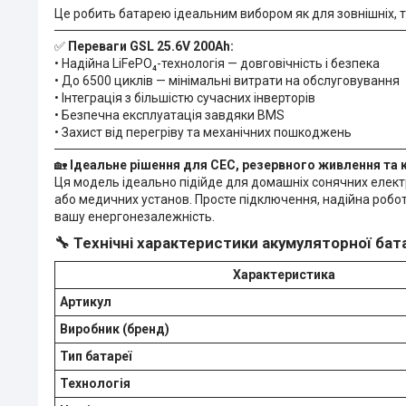
Це робить батарею ідеальним вибором як для зовнішніх, т
✅
Переваги GSL 25.6V 200Ah:
• Надійна LiFePO₄-технологія — довговічність і безпека
• До 6500 циклів — мінімальні витрати на обслуговування
• Інтеграція з більшістю сучасних інверторів
• Безпечна експлуатація завдяки BMS
• Захист від перегріву та механічних пошкоджень
🏡
Ідеальне рішення для СЕС, резервного живлення та 
Ця модель ідеально підійде для домашніх сонячних елект
або медичних установ. Просте підключення, надійна робота
вашу енергонезалежність.
🔧 Технічні характеристики акумуляторної бат
Характеристика
Артикул
Виробник (бренд)
Тип батареї
Технологія