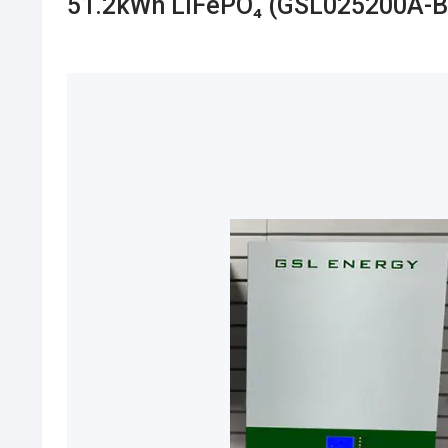
51.2kWh LiFePO₄ (GSL025200A-