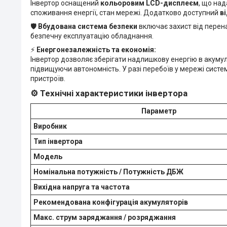
Інвертор оснащений
кольоровим LCD-дисплеєм
, що над
споживання енергії, стан мережі. Додатково доступний
в
🛡️
Вбудована система безпеки
включає захист від перен
безпечну експлуатацію обладнання.
⚡
Енергонезалежність та економія:
Інвертор дозволяє зберігати надлишкову енергію в акумул
підвищуючи автономність. У разі перебоїв у мережі сис
пристроїв.
⚙️
Технічні характеристики інвертора
Параметр
Виробник
Тип інвертора
Модель
Номінальна потужність / Потужність ДБЖ
Вихідна напруга та частота
Рекомендована конфігурація акумуляторів
Макс. струм заряджання / розряджання