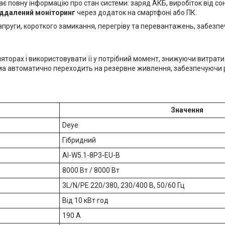
ає повну інформацію про стан системи: заряд АКБ, виробіток від с
іддалений моніторинг
через додаток на смартфоні або ПК.
апруги, короткого замикання, перегріву та перевантажень, забезп
яторах і використовувати її у потрібний момент, знижуючи витрати
тема автоматично переходить на резервне живлення, забезпечуючи
Значення
Deye
Гібридний
AI-W5.1-8P3-EU-B
8000 Вт / 8000 Вт
3L/N/PE 220/380, 230/400 В, 50/60 Гц
Від 10 кВт·год
190 А