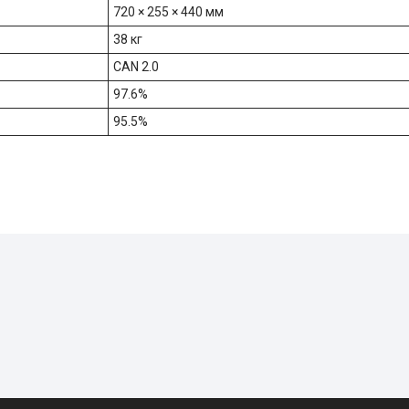
720 × 255 × 440 мм
38 кг
CAN 2.0
97.6%
95.5%