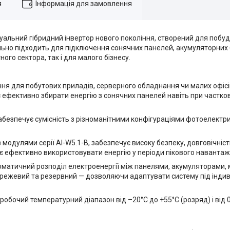
я
Інформація для замовлення
уальний гібридний інвертор нового покоління, створений для побуд
еально підходить для підключення сонячних панелей, акумуляторних
го сектора, так і для малого бізнесу.
я для побутових приладів, серверного обладнання чи малих офісі
 ефективно збирати енергію з сонячних панелей навіть при частков
забезпечує сумісність з різноманітними конфігураціями фотоелект
з модулями серії AI-W5.1-B, забезпечує високу безпеку, довговічність
є ефективно використовувати енергію у періоди пікового навантаж
оматичний розподіл електроенергії між панелями, акумуляторами,
ережевий та резервний — дозволяючи адаптувати систему під індив
 робочий температурний діапазон від –20°C до +55°C (розряд) і від 