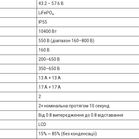
43.2 – 57.6 В
LiFePO₄
IP55
10400 Вт
550 В (діапазон 160–800 В)
160 В
200–650 В
350–650 В
13 А + 13 А
17 А + 17 А
2
2× номінальна протягом 10 секунд
Від 0.8 випередження до 0.8 відставання
LCD
15% ~ 85% (без конденсації)