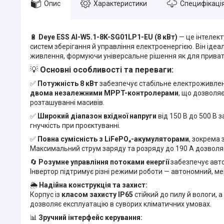
Опис
Характеристики
Специфікаці
🔋
Deye ESS AI-W5.1-8K-SG01LP1-EU (8 кВт)
— це інтелект
систем зберігання й управління електроенергією. Він ід
живлення, формуючи універсальне рішення як для приватно
💡
Основні особливості та переваги:
✅
Потужність 8 кВт
забезпечує стабільне електроживленн
двома незалежними MPPT-контролерами
, що дозволяє
розташуванні масивів.
✅
Широкий діапазон вхідної напруги
від 150 В до 500 В 
гнучкість при проєктуванні.
✅
Повна сумісність з LiFePO₄-акумуляторами
, зокрема 
Максимальний струм заряду та розряду до 190 А дозволя
🔄
Розумне управління потоками енергії
забезпечує авт
Інвертор підтримує різні режими роботи — автономний, м
🌦️
Надійна конструкція та захист:
Корпус із
класом захисту IP65
стійкий до пилу й вологи, а
дозволяє експлуатацію в суворих кліматичних умовах.
📊
Зручний інтерфейс керування: