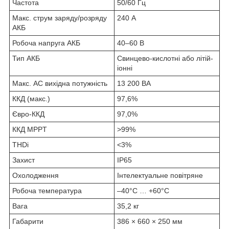
Частота
50/60 Гц
Макс. струм заряду/розряду
240 А
АКБ
Робоча напруга АКБ
40–60 В
Тип АКБ
Свинцево-кислотні або літій-
іонні
Макс. AC вихідна потужність
13 200 ВА
ККД (макс.)
97,6%
Євро-ККД
97,0%
ККД MPPT
>99%
THDi
<3%
Захист
IP65
Охолодження
Інтелектуальне повітряне
Робоча температура
–40°C … +60°C
Вага
35,2 кг
Габарити
386 × 660 × 250 мм