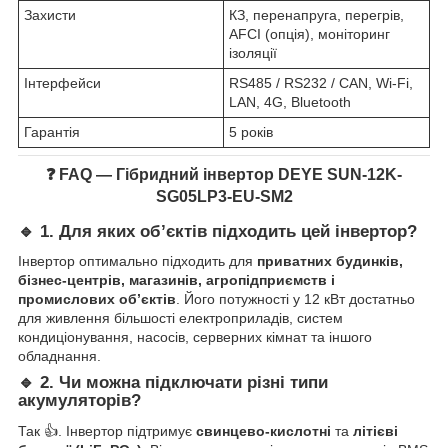
Захисти
КЗ, перенапруга, перегрів,
AFCI (опція), моніторинг
ізоляції
Інтерфейси
RS485 / RS232 / CAN, Wi-Fi,
LAN, 4G, Bluetooth
Гарантія
5 років
❓ FAQ — Гібридний інвертор DEYE SUN-12K-
SG05LP3-EU-SM2
🔹 1. Для яких об’єктів підходить цей інвертор?
Інвертор оптимально підходить для
приватних будинків,
бізнес-центрів, магазинів, агропідприємств і
промислових об’єктів
. Його потужності у 12 кВт достатньо
для живлення більшості електроприладів, систем
кондиціонування, насосів, серверних кімнат та іншого
обладнання.
🔹 2. Чи можна підключати різні типи
акумуляторів?
Так 👍. Інвертор підтримує
свинцево-кислотні
та
літієві