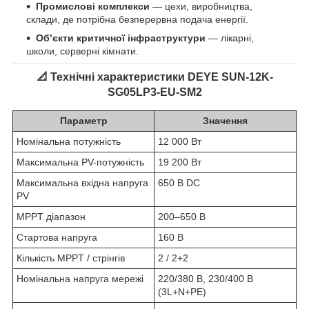
Промислові комплекси
— цехи, виробництва,
склади, де потрібна безперервна подача енергії.
Об’єкти критичної інфраструктури
— лікарні,
школи, серверні кімнати.
📐 Технічні характеристики DEYE SUN-12K-
SG05LP3-EU-SM2
Параметр
Значення
Номінальна потужність
12 000 Вт
Максимальна PV-потужність
19 200 Вт
Максимальна вхідна напруга
650 В DC
PV
MPPT діапазон
200–650 В
Стартова напруга
160 В
Кількість MPPT / стрінгів
2 / 2+2
Номінальна напруга мережі
220/380 В, 230/400 В
(3L+N+PE)