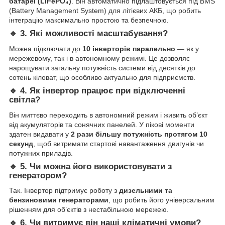
батареї (LiFePO₄)
. Він автоматично підлаштовується під BMS
(Battery Management System) для літієвих АКБ, що робить
інтеграцію максимально простою та безпечною.
🔹 3. Які можливості масштабування?
Можна підключати до
10 інверторів паралельно
— як у
мережевому, так і в автономному режимі. Це дозволяє
нарощувати загальну потужність системи від десятків до
сотень кіловат, що особливо актуально для підприємств.
🔹 4. Як інвертор працює при відключенні
світла?
Він миттєво переходить в автономний режим і живить об’єкт
від акумуляторів та сонячних панелей. У пікові моменти
здатен видавати у
2 рази більшу потужність протягом 10
секунд
, щоб витримати стартові навантаження двигунів чи
потужних приладів.
🔹 5. Чи можна його використовувати з
генератором?
Так. Інвертор підтримує роботу з
дизельними та
бензиновими генераторами
, що робить його універсальним
рішенням для об’єктів з нестабільною мережею.
🔹 6. Чи витримує він наші кліматичні умови?