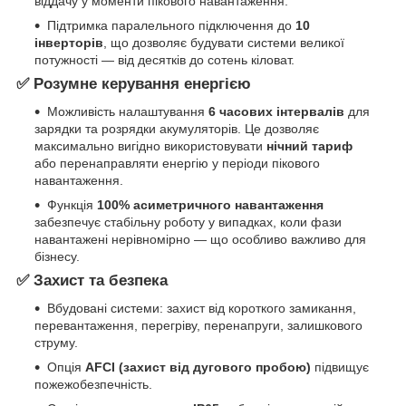
віддачу у моменти пікового навантаження.
Підтримка паралельного підключення до
10
інверторів
, що дозволяє будувати системи великої
потужності — від десятків до сотень кіловат.
✅ Розумне керування енергією
Можливість налаштування
6 часових інтервалів
для
зарядки та розрядки акумуляторів. Це дозволяє
максимально вигідно використовувати
нічний тариф
або перенаправляти енергію у періоди пікового
навантаження.
Функція
100% асиметричного навантаження
забезпечує стабільну роботу у випадках, коли фази
навантажені нерівномірно — що особливо важливо для
бізнесу.
✅ Захист та безпека
Вбудовані системи: захист від короткого замикання,
перевантаження, перегріву, перенапруги, залишкового
струму.
Опція
AFCI (захист від дугового пробою)
підвищує
пожежобезпечність.