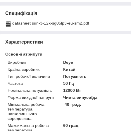
Специфікація
datasheet sun-3-12k-sg05lp3-eu-sm2.pdf
Характеристики
Основні атрибути
Виробник
Deye
Країна виробник
Китай
Тип робочої величини
Потужність
Частота
50 Гц
Номінальна потужність
12000 Вт
Форма вихідної напруги
Чиста синусоїда
Мінімальна робоча
-40 град.
температура
навколишнього
середовища
Максимальна робоча
60 град.
температура