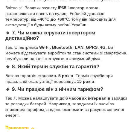
Звісно ✅. Завдяки захисту
IP65
інвертор можна
встановлювати навіть на вулиці. Робочий діапазон
температур: від
–40°C до +60°C
, тому він підходить для
експлуатації в будь-якому регіоні України.
🔹 7. Чи можна керувати інвертором
дистанційно?
Так. Є підтримка
Wi-Fi, Bluetooth, LAN, GPRS, 4G
. Ви
можете відстежувати виробіток та стан системи зі смартфона,
ноутбука чи навіть інтегрувати в «розумний дім».
🔹 8. Який термін служби та гарантія?
Базова гарантія становить
5 років
. Термін служби при
правильній експлуатації перевищує
15 років
.
🔹 9. Чи працює він з нічним тарифом?
Так ⚡. Можна налаштувати до
6 часових інтервалів
зарядки
та розрядки батарей. Наприклад, заряджати їх вночі за
зниженим тарифом, а вдень економити за рахунок сонячної
енергії.
Приховати