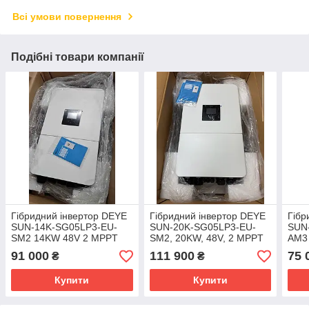
Всі умови повернення
Подібні товари компанії
Гібридний інвертор DEYE
Гібридний інвертор DEYE
Гібр
SUN-14K-SG05LP3-EU-
SUN-20K-SG05LP3-EU-
SUN
SM2 14KW 48V 2 MPPT
SM2, 20KW, 48V, 2 MPPT
AM3 
Wi-Fi 220/380V Трифазний
Wi-Fi 220/380V Трифазний
91 000
111 900
75 
₴
₴
Купити
Купити