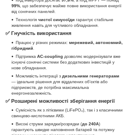
99%
, що забезпечує майже повне використання енергії
від сонячних панелей.
Технологія
чистої синусоїди
гарантує стабільне
живлення навіть для чутливого обладнання.
✅ Гнучкість використання
Працює у різних режимах:
мережевий, автономний,
гібридний
.
Підтримка
AC-coupling
дозволяє модернізувати вже
існуючі сонячні системи без додаткових інвестицій у
нове обладнання.
Можливість інтеграції з
дизельними генераторами
— ідеальне рішення для віддалених об’єктів або
підприємств, де потрібна максимальна
енергонезалежність.
✅ Розширені можливості зберігання енергії
Сумісність як з літієвими (LiFePO₄), так і з класичними
свинцево-кислотними АКБ.
Високі струми зарядки/розрядки (
до 240А
)
гарантують швидке наповнення батарей та потужну