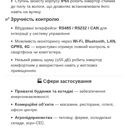
Ступінь захисту корпусу
IP65
робить інвертор стійким
до пилу та вологи, що дозволяє встановлювати його
навіть на вулиці.
✅ Зручність контролю
Вбудовані інтерфейси:
RS485 / RS232 / CAN
для
інтеграції у систему управління.
Можливість моніторингу через
Wi-Fi, Bluetooth, LAN,
GPRS, 4G
— користувач отримує повний контроль зі
смартфона чи комп’ютера.
Низький рівень шуму (≤55 дБ) робить інвертор
комфортним у використанні навіть у житлових
приміщеннях.
🏭 Сфери застосування
Приватні будинки та котеджі
— забезпечення
енергонезалежності.
Комерційні об’єкти
— магазини, ресторани, готелі,
офісні центри.
Агропідприємства
— теплиці, ферми, холодильні
склади, агро-СЕС.