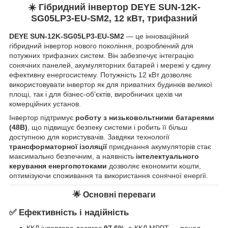
☀️ Гібридний інвертор DEYE SUN-12K-
SG05LP3-EU-SM2, 12 кВт, трифазний
DEYE SUN-12K-SG05LP3-EU-SM2
— це інноваційний
гібридний інвертор нового покоління, розроблений для
потужних трифазних систем. Він забезпечує інтеграцію
сонячних панелей, акумуляторних батарей і мережі у єдину
ефективну енергосистему. Потужність 12 кВт дозволяє
використовувати інвертор як для приватних будинків великої
площі, так і для бізнес-об’єктів, виробничих цехів чи
комерційних установ.
Інвертор підтримує
роботу з низьковольтними батареями
(48В)
, що підвищує безпеку системи і робить її більш
доступною для користувачів. Завдяки технології
трансформаторної ізоляції
приєднання акумуляторів стає
максимально безпечним, а наявність
інтелектуального
керування енергопотоками
дозволяє економити кошти,
оптимізуючи споживання та використання сонячної енергії.
🌟 Основні переваги
✅ Ефективність і надійність
ККД інвертора досягає
97,6%
, а ККД MPPT — понад