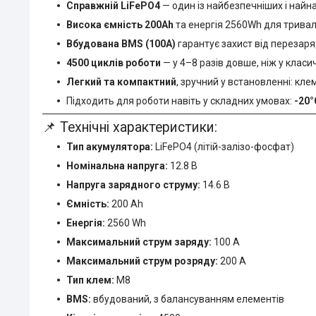
Справжній LiFePO4
— один із найбезпечніших і найна
Висока ємність 200Ah
та енергія 2560Wh для тривал
Вбудована BMS (100A)
гарантує захист від перезаряд
4500 циклів роботи
— у 4–8 разів довше, ніж у клас
Легкий та компактний
, зручний у встановленні: кл
Підходить для роботи навіть у складних умовах:
-20°
📌 Технічні характеристики:
Тип акумулятора:
LiFePO4 (літій-залізо-фосфат)
Номінальна напруга:
12.8 В
Напруга зарядного струму:
14.6 В
Ємність:
200 Ah
Енергія:
2560 Wh
Максимальний струм заряду:
100 А
Максимальний струм розряду:
200 А
Тип клем:
M8
BMS:
вбудований, з балансуванням елементів