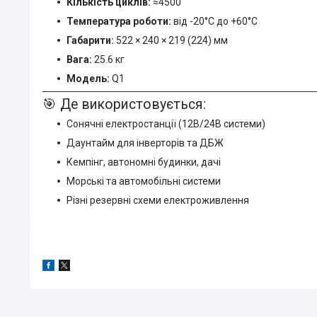
Кількість циклів:
≈4500
Температура роботи:
від -20°C до +60°C
Габарити:
522 × 240 × 219 (224) мм
Вага:
25.6 кг
Модель:
Q1
🎯 Де використовується:
Сонячні електростанції (12В/24В системи)
Даунтайм для інверторів та ДБЖ
Кемпінг, автономні будинки, дачі
Морські та автомобільні системи
Різні резервні схеми електроживлення