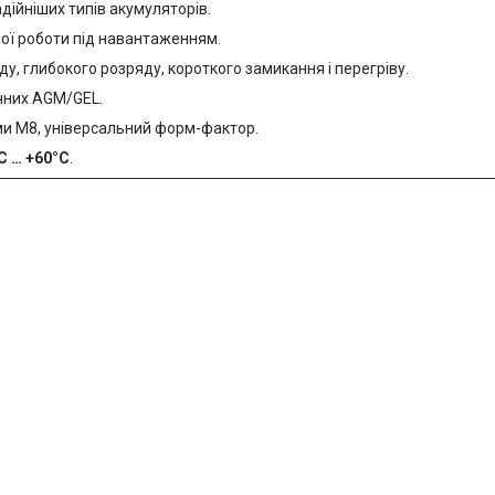
дійніших типів акумуляторів.
ої роботи під навантаженням.
у, глибокого розряду, короткого замикання і перегріву.
ичних AGM/GEL.
еми М8, універсальний форм-фактор.
C … +60°C
.