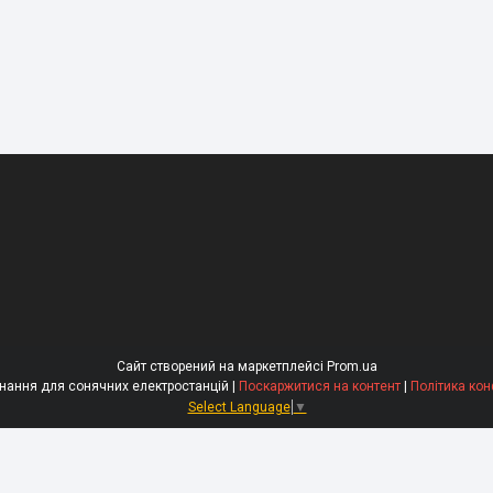
Сайт створений на маркетплейсі
Prom.ua
ERGY - Обладнання для сонячних електростанцій |
Поскаржитися на контент
|
Політика кон
Select Language
▼