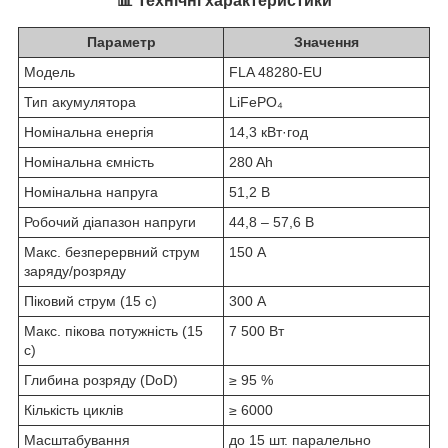
📊 Технічні характеристики
Параметр
Значення
Модель
FLA 48280-EU
Тип акумулятора
LiFePO₄
Номінальна енергія
14,3 кВт·год
Номінальна ємність
280 Ah
Номінальна напруга
51,2 В
Робочий діапазон напруги
44,8 – 57,6 В
Макс. безперервний струм
150 А
заряду/розряду
Піковий струм (15 с)
300 А
Макс. пікова потужність (15
7 500 Вт
с)
Глибина розряду (DoD)
≥ 95 %
Кількість циклів
≥ 6000
Масштабування
до 15 шт. паралельно