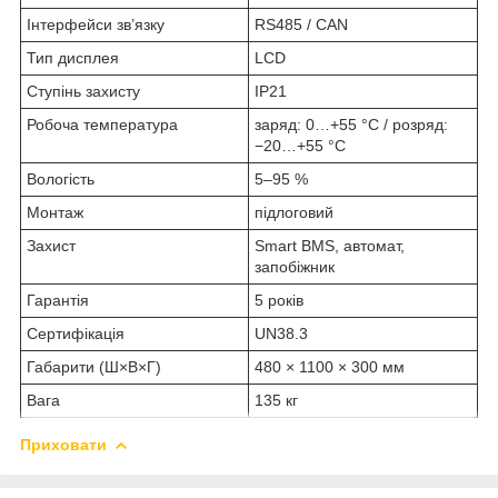
Інтерфейси зв’язку
RS485 / CAN
Тип дисплея
LCD
Ступінь захисту
IP21
Робоча температура
заряд: 0…+55 °C / розряд:
−20…+55 °C
Вологість
5–95 %
Монтаж
підлоговий
Захист
Smart BMS, автомат,
запобіжник
Гарантія
5 років
Сертифікація
UN38.3
Габарити (Ш×В×Г)
480 × 1100 × 300 мм
Вага
135 кг
Приховати