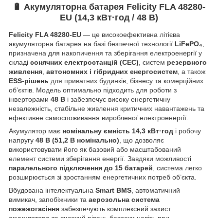
🔋 Акумуляторна батарея
Felicity FLA 48280-
EU
(14,3 кВт·год / 48 В)
Felicity FLA 48280-EU
— це високоефективна літієва
акумуляторна батарея на базі безпечної технології
LiFePO₄
,
призначена для накопичення та зберігання електроенергії у
складі
сонячних електростанцій (СЕС)
, систем
резервного
живлення
,
автономних і гібридних енергосистем
, а також
ESS-рішень
для приватних будинків, бізнесу та комерційних
об’єктів. Модель оптимально підходить для роботи з
інверторами
48 В
і забезпечує високу енергетичну
незалежність, стабільне живлення критичних навантажень та
ефективне самоспоживання виробленої електроенергії.
Акумулятор має
номінальну ємність 14,3 кВт·год
і робочу
напругу
48 В (51,2 В номінально)
, що дозволяє
використовувати його як базовий або масштабований
елемент системи зберігання енергії. Завдяки можливості
паралельного підключення до 15 батарей
, система легко
розширюється зі зростанням енергетичних потреб об’єкта.
Вбудована інтелектуальна
Smart BMS
, автоматичний
вимикач, запобіжники та
аерозольна система
пожежогасіння
забезпечують комплексний захист