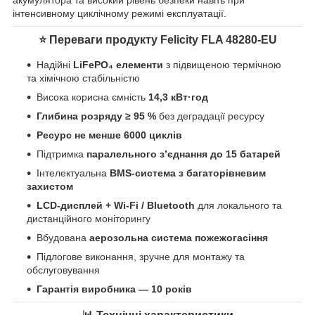
акумулятора та високий рівень безпеки навіть при
інтенсивному циклічному режимі експлуатації.
⭐ Переваги продукту Felicity FLA 48280-EU
Надійні
LiFePO₄ елементи
з підвищеною термічною
та хімічною стабільністю
Висока корисна ємність
14,3 кВт·год
Глибина розряду ≥ 95 %
без деградації ресурсу
Ресурс не менше 6000 циклів
Підтримка
паралельного з’єднання до 15 батарей
Інтелектуальна
BMS-система з багаторівневим
захистом
LCD-дисплей + Wi-Fi / Bluetooth
для локального та
дистанційного моніторингу
Вбудована
аерозольна система пожежогасіння
Підлогове виконання, зручне для монтажу та
обслуговування
Гарантія виробника — 10 років