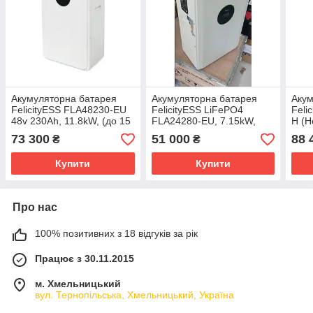
Акумуляторна батарея
Акумуляторна батарея
Акум
FelicityESS FLA48230-EU
FelicityESS LiFePO4
Feli
48v 230Ah, 11.8kW, (до 15
FLA24280-EU, 7.15kW,
H (H
parallel)
24V 280Ah
16кВ
73 300
51 000
88 
₴
₴
Купити
Купити
Про нас
100% позитивних з 18 відгуків за рік
Працює з 30.11.2015
м. Хмельницький
вул. Тернопільська, Хмельницький, Україна