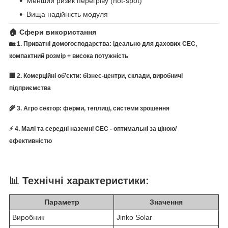
Менший ризик перегріву (hot-spot)
Вища надійність модуля
🏠 Сфери використання
🏡 1. Приватні домогосподарства: ідеально для дахових СЕС,
компактний розмір + висока потужність
🏢 2. Комерційні об’єкти: бізнес-центри, склади, виробничі
підприємства
🌾 3. Агро сектор: ферми, теплиці, системи зрошення
⚡ 4. Малі та середні наземні СЕС - оптимальні за ціною/
ефективністю
📊
Технічні характеристики:
Параметр
Значення
Виробник
Jinko Solar