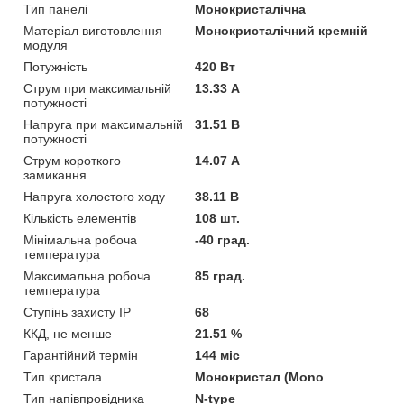
Тип панелі
Монокристалічна
Матеріал виготовлення
Монокристалічний кремній
модуля
Потужність
420 Вт
Струм при максимальній
13.33 А
потужності
Напруга при максимальній
31.51 В
потужності
Струм короткого
14.07 А
замикання
Напруга холостого ходу
38.11 В
Кількість елементів
108 шт.
Мінімальна робоча
-40 град.
температура
Максимальна робоча
85 град.
температура
Ступінь захисту IP
68
ККД, не менше
21.51 %
Гарантійний термін
144 міс
Тип кристала
Монокристал (Mono
Тип напівпровідника
N-type