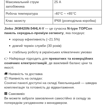
Максимальний струм
25 A
запобіжника
Робоча температура
-40°C ~ +85°C
Клас захисту
IP68 (розподільча коробка)
Jinko JKM420N-54HL4-V
— це сучасна
N-type TOPCon
панель середньо-преміум сегменту
, яка поєднує:
хорошу ефективність (~21.5%)
довгий термін служби (30 років)
стабільну роботу в українських кліматичних умовах
👉 Найкраще підходить для
приватних та комерційних
сонячних електростанцій
, де важливий баланс ціни та
якості.
🚚 Наявність та доставка
📦 Наявність на складах:
Сонячні панелі доступні на складі Хмельницький — швидка
комплектація та готовність до відвантаження.
🏢 Самовивіз:
Ви можете забрати замовлення самостійно зі складу за
попереднім узгодженням з менеджером.