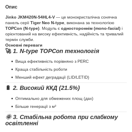
Опис
Jinko JKM420N-54HL4-V
— це монокристалічна сонячна
панель серії
Tiger Neo N-type
, виконана за технологією
TOPCon (N-type)
. Модуль є
одностороннім (mono-facial)
і
орієнтований на високу ефективність, надійність та тривалий
термін служби.
Основні переваги
🚀
1. N-type TOPCon технологія
Вища ефективність порівняно з PERC
Краща стабільність роботи
Менший ефект деградації (LID/LETID)
🔋
2. Високий ККД (21.5%)
Оптимально для обмежених площ (дах)
Більше генерації з м²
🌞 3. Стабільна робота при слабкому
освітленні