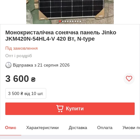
Монокристалічна сонячна панель Jinko
JKM420N-54HL4-V 420 Вт, N-type
Під замовлення
Опт і роздріб
Відправка з
21 серпня 2026
3 600
₴
3 500 ₴
від 10 шт.
Купити
Опис
Характеристики
Доставка
Оплата
Умови п