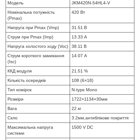
Модель
JKM420N-54HL4-V
Номінальна потужність
420 Вт
(Pmax)
Напруга при Pmax (Vmp)
31.51 В
Струм при Pmax (Imp)
13.33 А
Напруга холостого ходу (Voc)
38.11 В
Струм короткого замикання
14.07 А
(Isc)
ККД модуля
21.51 %
Кількість осередків
108 (6×18)
Тип комірок
N-type Mono
Розміри
1722×1134×30мм
Вага
22 кг
Скло
3.2мм,антиблікове покриття
Максимальна напруга
1500 V DC
системи