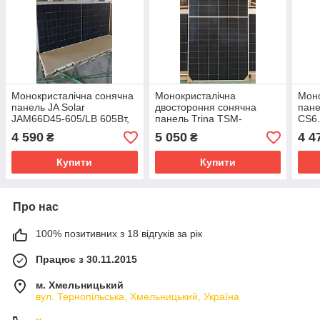
Монокристалічна сонячна
Монокристалічна
Моно
панель JA Solar
двостороння сонячна
пане
JAM66D45-605/LB 605Вт,
панель Trina TSM-
CS6.
n-type Bifacial
NEG19RC.20 620Wp,
TOPC
4 590
5 050
4 4
₴
₴
620Вт Vertex N-type
Bifacial
Купити
Купити
Про нас
100% позитивних з 18 відгуків за рік
Працює з 30.11.2015
м. Хмельницький
вул. Тернопільська, Хмельницький, Україна