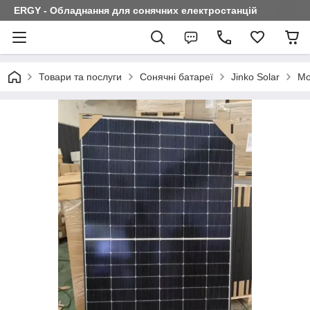
ERGY - Обладнання для сонячних електростанцій
Товари та послуги
Сонячні батареї
Jinko Solar
Мо