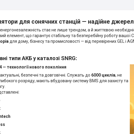
ятори для сонячних станцій — надійне джерело
де енергонезалежність стає не лише трендом, а й життєвою необхідн
ий елемент, що гарантує стабільну та безперебійну роботу вашої 
орів
для дому, бізнесу та промисловості — від перевірених GEL і A
вні типи АКБ у каталозі SNRG:
4 — технології нового покоління
актуальні, безпечні та довговічні. Служать до
6000 циклів
, не
либокого розряду, мають вбудовану систему BMS для захисту та
гу.
дставлені:
e
t
ntech
ess
k