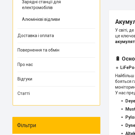
Зарядні станції для
електромобілів
Алюмінієві відливи
Акумул
У світі, 
Доставка і оплата
це ключов
акумулят
Повернення та обмін
🔋 Осно
Про нас
🔹
LiFePo
Найбільш 
Відгуки
бояться г
моніторин
У нас пре
Статті
Dey
Mus
Pylo
Фільтри
Dyn
Alte