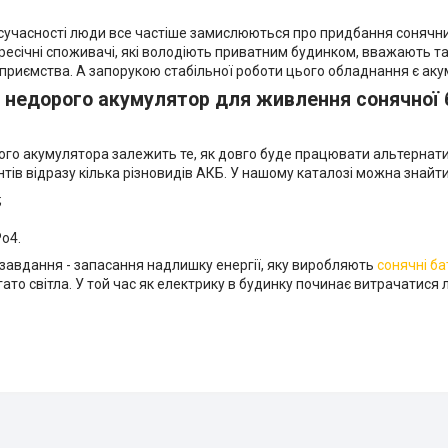
сучасності люди все частіше замислюються про придбання сонячних
ресічні споживачі, які володіють приватним будинком, вважають т
дприємства. А запорукою стабільної роботи цього обладнання є ак
 недорого акумулятор для живлення сонячної 
ого акумулятора залежить те, як довго буде працювати альтернат
єнтів відразу кілька різновидів АКБ. У нашому каталозі можна знайти
;
Po4.
 завдання - запасання надлишку енергії, яку виробляють
сонячні ба
гато світла. У той час як електрику в будинку починає витрачатися 