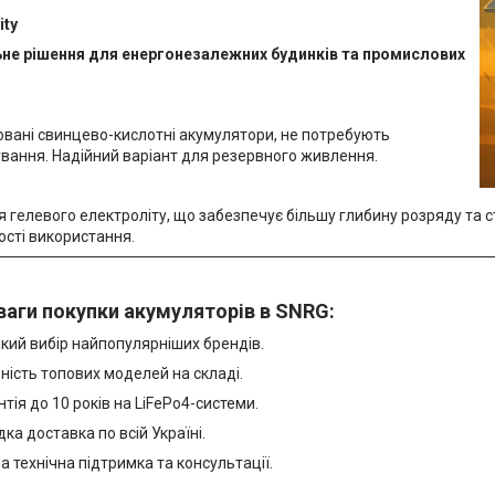
ity
ьне рішення для енергонезалежних будинків та промислових
вані свинцево-кислотні акумулятори, не потребують
вання. Надійний варіант для резервного живлення.
я гелевого електроліту, що забезпечує більшу глибину розряду та с
ості використання.
ваги покупки акумуляторів в SNRG:
кий вибір найпопулярніших брендів.
ність топових моделей на складі.
нтія до 10 років на LiFePo4-системи.
ка доставка по всій Україні.
а технічна підтримка та консультації.