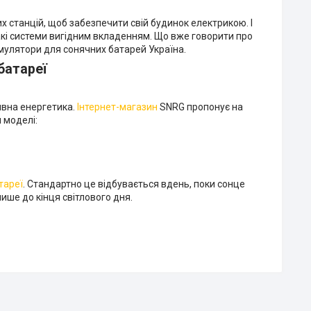
 станцій, щоб забезпечити свій будинок електрикою. І
акі системи вигідним вкладенням. Що вже говорити про
умулятори для сонячних батарей Україна.
батареї
ивна енергетика.
Інтернет-магазин
SNRG пропонує на
 моделі:
тареї
. Стандартно це відбувається вдень, поки сонце
лише до кінця світлового дня.