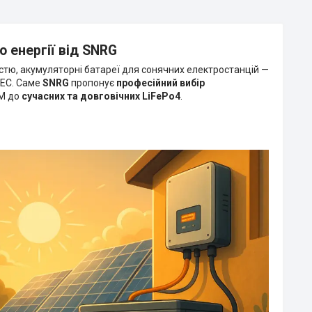
 енергії від SNRG
істю, акумуляторні батареї для сонячних електростанцій —
СЕС. Саме
SNRG
пропонує
професійний вибір
GM до
сучасних та довговічних LiFePo4
.