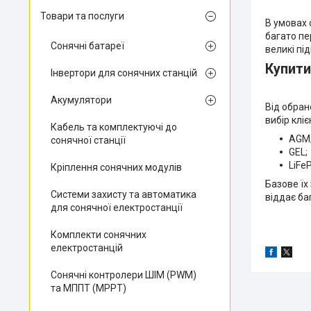
Товари та послуги
В умовах 
багато пе
Сонячні батареї
великі пі
Купити
Інвертори для сонячних станцій
Акумулятори
Від обран
вибір клі
Кабель та комплектуючі до
AGM
сонячної станції
GEL;
LiFe
Кріплення сонячних модулів
Базове їх
Системи захисту та автоматика
віддає ба
для сонячної електростанції
Комплекти сонячних
електростанцій
Сонячні контролери ШІМ (PWM)
та МППТ (MPPT)