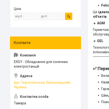
Felic
Ціна
Це
ідеал
об'єктів
.
🔸
AGM
Герметизо
обслугову
🔸
GEL
Технологі
інтенсивн
ERGY - Обладнання для сонячних
електростанцій
✅ Пере
Вели
Наяв
вул. Тернопільська, Хмельницький,
Україна
Гара
Швид
Повн
Тамара